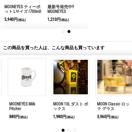
MOONEYES ティーポ
最新号発売中!!
ット Lサイズ (700ml)
MQQNEYES
International
5,940円
1,210円
(税込)
(税込)
Magazine No.28 2026
この商品を買った人は、こんな商品も買っています
MOONEYES Milk
MOON 10L ダスト ボ
MOON Classic ロッ
Pitcher
ックス
ク グラス
880円
1,980円
3,960円
(税込)
(税込)
(税込)