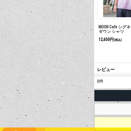
マグネット
MOON Cafe Tシャツ
MOONEYES Milk Pit
3,740円～4,400円
880円
(税込)
(税込)
レビュー
0
件