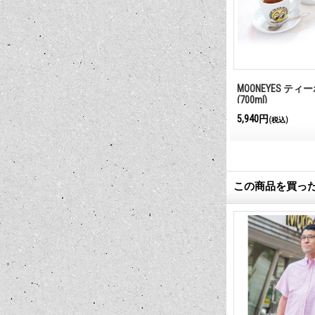
カップ
MOONEYES ティーポット (500ml)
MOONEYES ティ
(700ml)
4,950円
5,940円
(税込)
(税込)
この商品を買っ