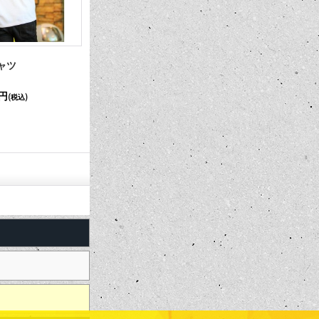
MOON Cafe ネオン ステッカー
レークパイ
60インチ
880円
99,000円
(税込)
(税込