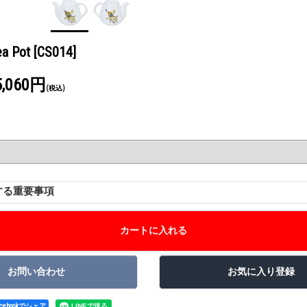
ea Pot
[CS014]
5,060円
(税込)
する重要事項
acebookでシェア