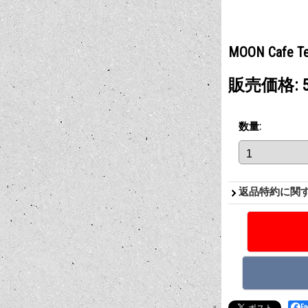
MOON Cafe T
販売価格
:
数量
:
返品特約に関
F