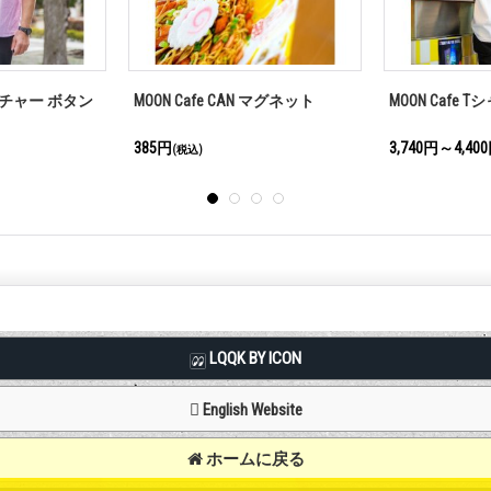
cher
MOON Cafe グラス
MOON Cafe Mug
2,640円
1,980円
(税込)
(税込)
LQQK BY ICON
English Website
ホームに戻る