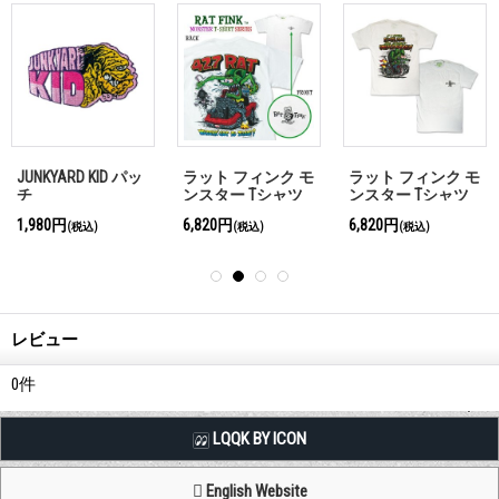
JUNKYARD KID パッ
ラット フィンク モ
ラット フィンク モ
チ
ンスター Tシャツ
ンスター Tシャツ
"427 Rat Shirt"
"If I gotta explain
1,980円
6,820円
6,820円
(税込)
(税込)
(税込)
You wouldn't
understand!"
レビュー
0
件
LQQK BY ICON
English Website