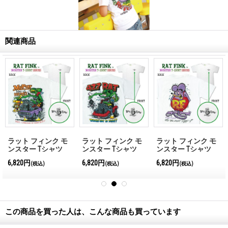
関連商品
ラット フィンク モ
ラット フィンク モ
ラット フィンク モ
ンスター Tシャツ
ンスター Tシャツ
ンスター Tシャツ
"Mopar King of Hemi"
"427 Rat Shirt"
"Purple Passion"
6,820円
6,820円
6,820円
(税込)
(税込)
(税込)
この商品を買った人は、こんな商品も買っています