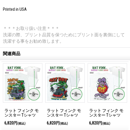
Printed in USA
＊＊＊お取り扱い注意＊＊＊
洗濯の際、プリント品質を保つためにプリント面を裏側にして
洗濯する事をお勧め致します。
関連商品
ラット フィンク モ
ラット フィンク モ
ラット フィンク モ
ンスター Tシャツ
ンスター Tシャツ
ンスター Tシャツ
"Mopar King of Hemi"
"427 Rat Shirt"
"Purple Passion"
6,820円
6,820円
6,820円
(税込)
(税込)
(税込)