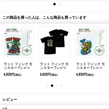
この商品を買った人は、こんな商品も買っています
ラット フィンク モ
ラット フィンク モ
ラット フィンク モ
ンスター Tシャツ
ンスター Tシャツ
ンスター Tシャツ
"427 Rat Shirt"
"Rat Fink Choppers"
"Surf Up !"
6,820円
6,820円
6,820円
(税込)
(税込)
(税込)
ブラック
レビュー