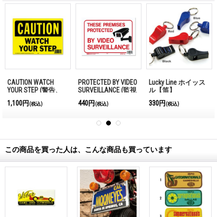
CAUTION WATCH
PROTECTED BY VIDEO
Lucky Line ホイッス
YOUR STEP (警告、
SURVEILLANCE (監視
ル【笛】
足下に注意してくだ
カメラ作動中)
1,100円
440円
330円
(税込)
(税込)
(税込)
さい)
この商品を買った人は、こんな商品も買っています