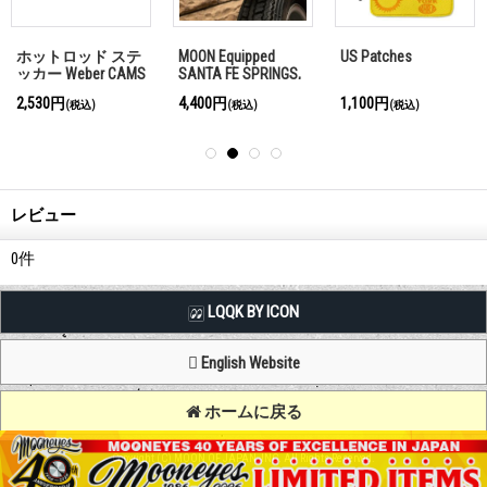
ホットロッド ステ
MOON Equipped
US Patches
ッカー Weber CAMS
SANTA FE SPRINGS,
AND FLYWHEELS ス
CA メタル ライセ
2,530円
4,400円
1,100円
(税込)
(税込)
(税込)
テッカー
ンス フレーム for
モーターサイクル
レビュー
0
件
LQQK BY ICON
English Website
ホームに戻る
Copyright (C) MOON OF JAPAN, INC. All Rights Reserved.