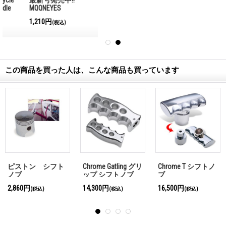
MQQNEYES
International
1,210円
(税込)
Magazine No.28 2026
この商品を買った人は、こんな商品も買っています
 グリ
Chrome T シフトノ
ピストン シフトノ
Chrome Slot グ
ブ
ブ
プ シフトノブ
16,500円
2,860円
14,300円
(税込)
(税込)
(税込)