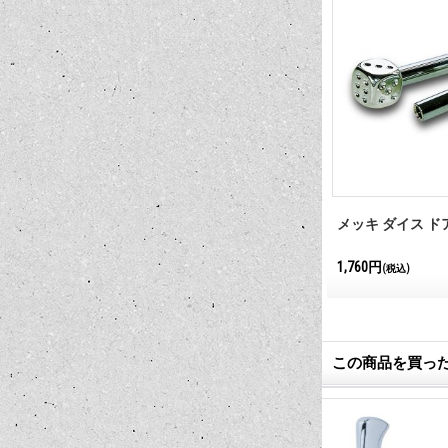
ノブ
グリッター ダイス ドアロック ノ
メッキ ダイス ド
ブ
1,650円
1,760円
(税込)
(税込)
この商品を買っ