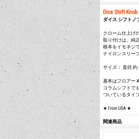
Dice Shift Kno
ダイス シフトノ
クローム仕上げの
取り付けは、純
根本をイモネジ
ナイロンスリーブ
サイズ： 直径 約 4
基本はフロアー A
コラムシフトで
ついているタイ
★ From USA ★
関連商品