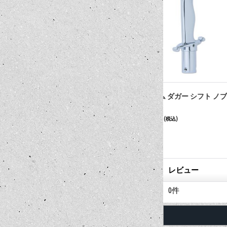
 ホルダー
クローム ダガー シフト ノブ
Plastic Skull
13,200円
5,280円
(税込)
(税込)
レビュー
0
件