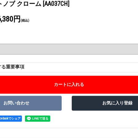
トノブ クローム
[AA037CH]
6,380円
(税込)
する重要事項
acebookでシェア