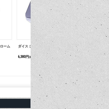
ノブ クローム
MOONEYES クローム ボール シフ
MOONEYE
トノブ MOON
トノブ MOO
2,750円
2,750円
(税込)
(税込)