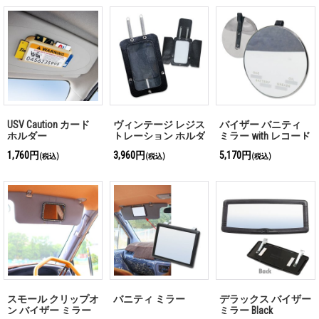
USV Caution カード
ヴィンテージ レジス
バイザー バニティ
ホルダー
トレーション ホルダ
ミラー with レコード
ー
1,760円
3,960円
5,170円
(税込)
(税込)
(税込)
スモール クリップオ
バニティ ミラー
デラックス バイザー
ン バイザー ミラー
ミラー Black