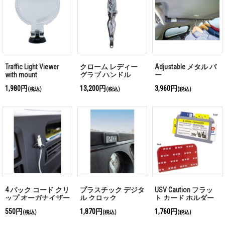
Traffic Light Viewer
クローム レディー
Adjustable メタル バ
with mount
グラブ ハンドル
ー
1,980円
13,200円
3,960円
(税込)
(税込)
(税込)
4 パック コード クリ
プラスチック デジタ
USV Caution フラッ
ップ オーガナイザー
ル クロック
ト カード ホルダー
550円
1,870円
1,760円
(税込)
(税込)
(税込)