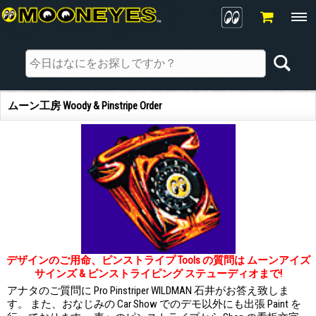
ムーン工房 Woody & Pinstripe Order
デザインのご用命、ピンストライプ Tools の質問は ムーンアイズ
サインズ & ピンストライピング ステューディオまで!
アナタのご質問に Pro Pinstriper WILDMAN 石井がお答え致しま
す。 また、おなじみの Car Show でのデモ以外にも出張 Paint を