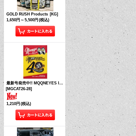
GOLD RUSH Products
[
KG
]
1,650円
～
5,500円
(税込)
最新号発売中!! MQQNEYES International Magazine No.28 2026
[
MGCAT26-28
]
1,210円
(税込)