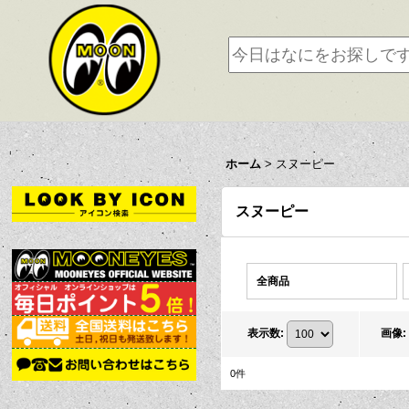
ホーム
>
スヌーピー
スヌーピー
全商品
表示数
:
画像
:
0
件