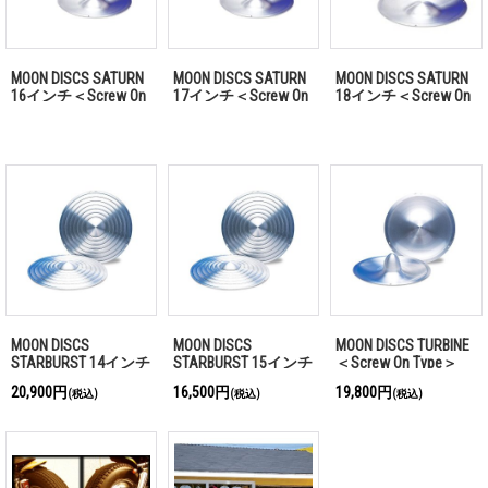
MOON DISCS SATURN
MOON DISCS SATURN
MOON DISCS SATURN
16インチ＜Screw On
17インチ＜Screw On
18インチ＜Screw On
Type＞
Type＞
Type＞
MOON DISCS
MOON DISCS
MOON DISCS TURBINE
STARBURST 14インチ
STARBURST 15インチ
＜Screw On Type＞
＜Screw On Type＞
＜Screw On Type＞
20,900円
16,500円
19,800円
(税込)
(税込)
(税込)