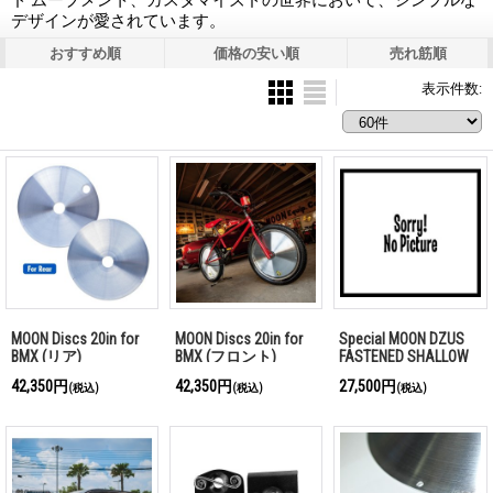
ド ムーブメント、カスタマイズドの世界において、シンプルな
デザインが愛されています。
おすすめ順
価格の安い順
売れ筋順
表示件数
:
MOON Discs 20in for
MOON Discs 20in for
Special MOON DZUS
BMX (リア)
BMX (フロント)
FASTENED SHALLOW
DISCS テンプレート
42,350円
42,350円
27,500円
(税込)
(税込)
(税込)
for TOYOTA 2023- 60
型 プリウス