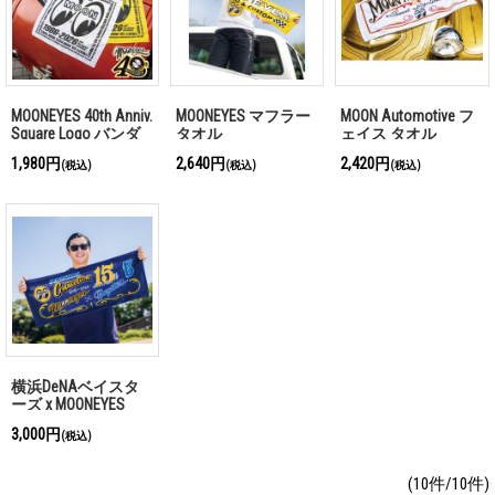
MOONEYES 40th Anniv.
MOONEYES マフラー
MOON Automotive フ
Square Logo バンダ
タオル
ェイス タオル
ナ
1,980円
2,640円
2,420円
(税込)
(税込)
(税込)
横浜DeNAベイスタ
ーズ x MOONEYES
2026 フェイス タオ
3,000円
(税込)
ル
(10件/10件)