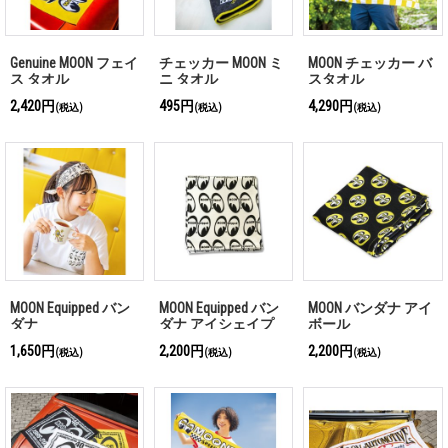
Genuine MOON フェイ
チェッカー MOON ミ
MOON チェッカー バ
ス タオル
ニ タオル
スタオル
2,420円
495円
4,290円
(税込)
(税込)
(税込)
MOON Equipped バン
MOON Equipped バン
MOON バンダナ アイ
ダナ
ダナ アイシェイプ
ボール
1,650円
2,200円
2,200円
(税込)
(税込)
(税込)