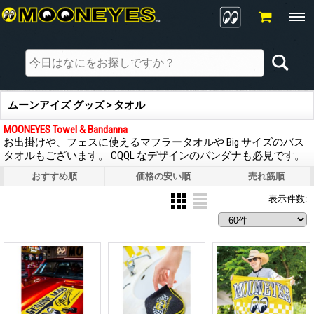
ムーンアイズ グッズ > タオル
MOONEYES Towel & Bandanna
お出掛けや、フェスに使えるマフラータオルや Big サイズのバス
タオルもございます。 CQQL なデザインのバンダナも必見です。
おすすめ順
価格の安い順
売れ筋順
表示件数
: