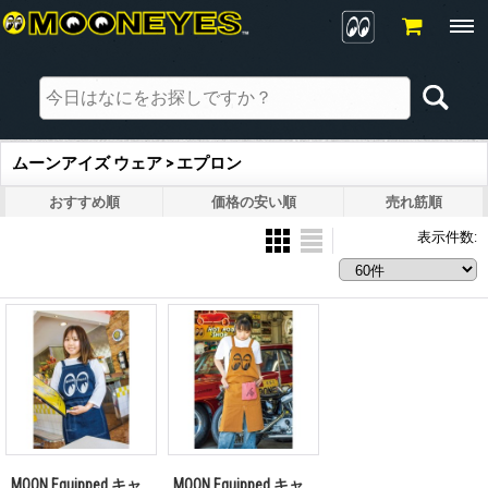
ムーンアイズ ウェア > エプロン
おすすめ順
価格の安い順
売れ筋順
表示件数
:
MOON Equipped キャ
MOON Equipped キャ