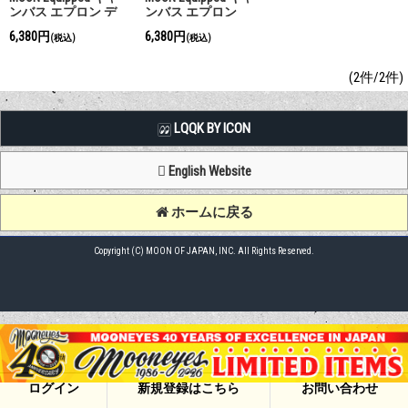
ンバス エプロン デ
ンバス エプロン
ニム
6,380円
6,380円
(税込)
(税込)
(2件/2件)
LQQK BY ICON
English Website
ホームに戻る
Copyright (C) MOON OF JAPAN, INC. All Rights Reserved.
ログイン
新規登録はこちら
お問い合わせ