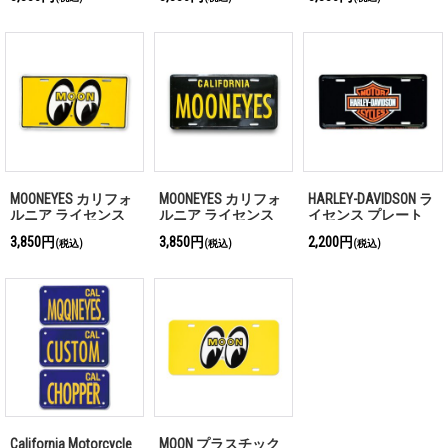
MQQN
MOONEYES カリフォ
MOONEYES カリフォ
HARLEY-DAVIDSON ラ
ルニア ライセンス
ルニア ライセンス
イセンス プレート
プレート イエローア
プレート ブラック
3,850円
3,850円
2,200円
(税込)
(税込)
(税込)
イズ
California Motorcycle
MOON プラスチック