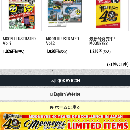
MOON ILLUSTRATED
MOON ILLUSTRATED
最新号発売中!!
Vol.3
Vol.2
MQQNEYES
International Magazine
1,026円
1,026円
1,210円
(税込)
(税込)
(税込)
No.28 2026
(21件/21件)
LQQK BY ICON
English Website
ホームに戻る
Copyright (C) MOON OF JAPAN, INC. All Rights Reserved.