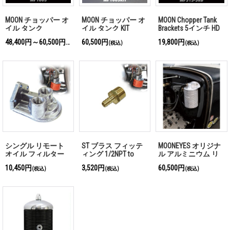
MOON チョッパー オ
MOON チョッパー オ
MOON Chopper Tank
イル タンク
イル タンク KIT
Brackets 5インチ HD
用
48,400円～60,500円
60,500円
19,800円
(税込)
(税込)
(税込)
シングル リモート
ST ブラス フィッテ
MOONEYES オリジナ
オイル フィルター
ィング 1/2NPT to
ル アルミニウム リ
ブラケット
3/8ID
モート オイル フィ
10,450円
3,520円
60,500円
(税込)
(税込)
(税込)
ルター