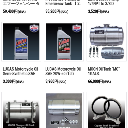
エマージェンシー タ
Emergency Tank 【エ
1/4NPT to 3/8ID
ンク (ポリッシュ)
マージェンシータン
59,400円
35,200円
3,520円
(税込)
(税込)
(税込)
ク】
LUCAS Motorcycle Oil
LUCAS Motorcycle Oil
MOON Oil Tank "MC"
Semi-Synthetic SAE
SAE 20W-50 (1qt)
1GALS.
10W-40 (1qt)
3,300円
3,960円
66,000円
(税込)
(税込)
(税込)