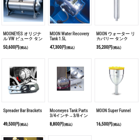
MOONEYES オリジナ
MOON Water Recovery
MOON ウォーター リ
ル VW ピューク タン
Tank 1.5L
カバリー タンク
ク
50,600円
47,300円
35,200円
(税込)
(税込)
(税込)
Spreader Bar Brackets
Mooneyes Tank Parts
MOON Super Funnel
3/4インチ→3/8イン
チ レデューサー
49,500円
8,800円
16,500円
(税込)
(税込)
(税込)