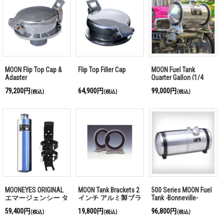
MOON Flip Top Cap &
Flip Top Filler Cap
MOON Fuel Tank
Adapter
Quarter Gallon (1/4
Gallon)
79,200円
64,900円
99,000円
(税込)
(税込)
(税込)
MOONEYES ORIGINAL
MOON Tank Brackets 2
500 Series MOON Fuel
エマージェンシー タ
インチ アルミ製ブラ
Tank -Bonneville-
ンク (ポリッシュ)
ケット
59,400円
19,800円
96,800円
(税込)
(税込)
(税込)