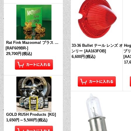
Rat Fink Mazooma! ブラス リング
33-36 Bullet テール レンズ オ
Ho
[
RAF609BR-
]
ンリー
[
AA163FOB
]
ブリ
29,700円
(税込)
6,600円
(税込)
[
AA
17,
GOLD RUSH Products
[
KG
]
1,650円
～
5,500円
(税込)