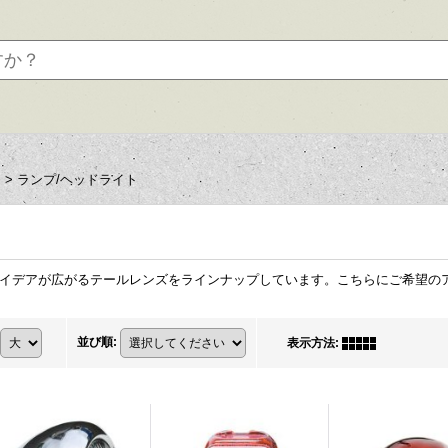
ツ
>
ランプ/ヘッドライト
イデアが広がるテールレンズをラインナップしています。こちらにご希望の
並び順
:
表示方法
: