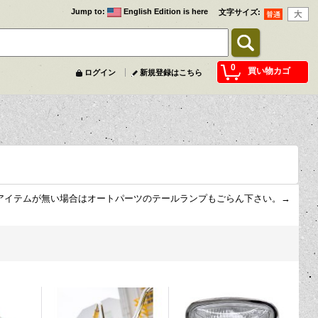
Jump to
:
English Edition is here
文字サイズ
:
0
買い物カゴ
ログイン
新規登録はこちら
アイテムが無い場合はオートパーツのテールランプもごらん下さい。→