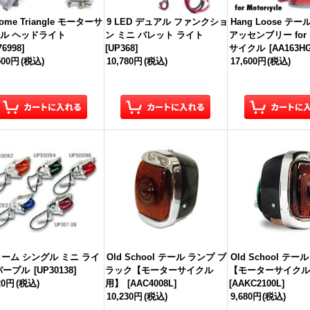
rome Triangle モーターサ
9 LED デュアル ファンクショ
Hang Loose テ
ル ヘッドライト
ン ミニ バレット ライト
アッセンブリー for
76998
]
[
UP368
]
サイクル
[
AA163H
500円
(税込)
10,780円
(税込)
17,600円
(税込)
ーム シングル ミニ ライ
Old School テール ランプ ブ
Old School テー
パープル
[
UP30138
]
ラック【モーターサイクル
【モーターサイクル
20円
(税込)
用】
[
AAC4008L
]
[
AAKC2100L
]
10,230円
(税込)
9,680円
(税込)