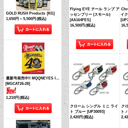
Flying EYE テール ランプ ア
Ch
GOLD RUSH Products
[
KG
]
ッセンブリー (スモール)
イク
1,650円
～
5,500円
(税込)
[
AA164FES
]
[
UP
16,500円
(税込)
16,
最新号発売中!! MQQNEYES International Magazine No.28 2026
[
MGCAT26-28
]
1,210円
(税込)
クローム シングル ミニ ライ
クロ
ト ブルー
[
UP30093
]
ト 
2,420円
(税込)
2,4