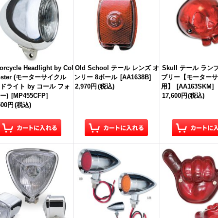
orcycle Headlight by Col
Old School テール レンズ オ
Skull テール ラ
Foster (モーターサイクル
ンリー 8ボール
[
AA1638B
]
ブリー【モーターサ
ドライト by コール フォ
2,970円
(税込)
用】
[
AA163SKM
]
ー)
[
MP455CFP
]
17,600円
(税込)
500円
(税込)