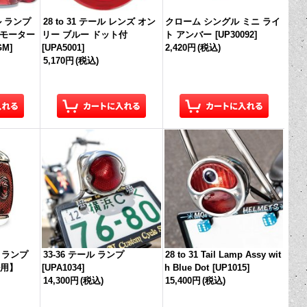
ール ランプ
28 to 31 テール レンズ オン
クローム シングル ミニ ライ
 モーター
リー ブルー ドット付
ト アンバー
[
UP30092
]
GM
]
[
UPA5001
]
2,420円
(税込)
5,170円
(税込)
ル ランプ
33-36 テール ランプ
28 to 31 Tail Lamp Assy wit
用】
[
UPA1034
]
h Blue Dot
[
UP1015
]
14,300円
(税込)
15,400円
(税込)