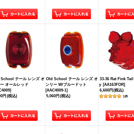
d School テール レンズ オ
Old School テール レンズ オ
33-36 Rat Fink Tai
ー オールレッド
ンリー W/ブルードット
y
[
AA163FOR
]
C4009
]
[
AAC4009-1
]
6,600円
(税込)
00円
(税込)
5,060円
(税込)
1
件