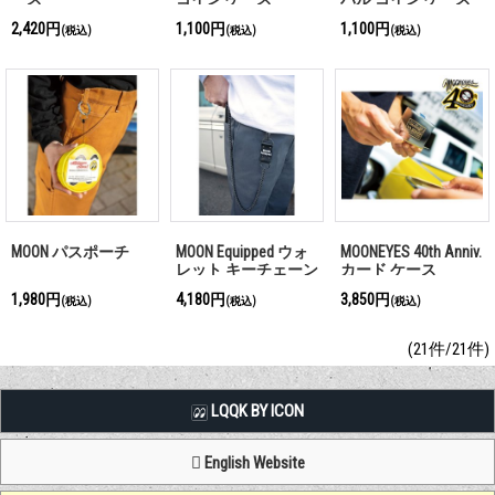
2,420円
1,100円
1,100円
(税込)
(税込)
(税込)
MOON パスポーチ
MOON Equipped ウォ
MOONEYES 40th Anniv.
レット キーチェーン
カード ケース
1,980円
4,180円
3,850円
(税込)
(税込)
(税込)
(21件/21件)
LQQK BY ICON
English Website