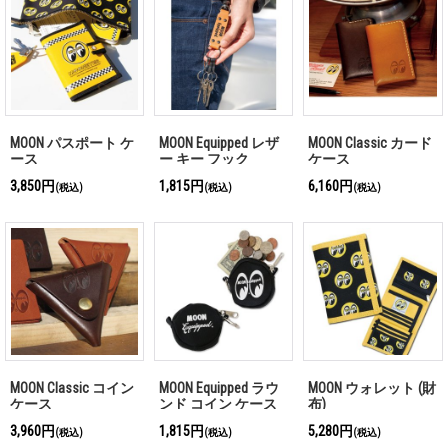
MOON パスポート ケ
MOON Equipped レザ
MOON Classic カード
ース
ー キー フック
ケース
3,850円
1,815円
6,160円
(税込)
(税込)
(税込)
MOON Classic コイン
MOON Equipped ラウ
MOON ウォレット (財
ケース
ンド コイン ケース
布)
3,960円
1,815円
5,280円
(税込)
(税込)
(税込)