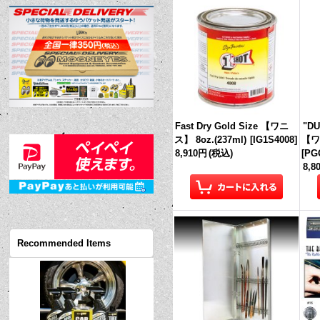
Fast Dry Gold Size 【ワニ
"DU
ス】 8oz.(237ml)
[
IG1S4008
]
【ワニ
8,910円
(税込)
[
PG
8,8
Recommended Items