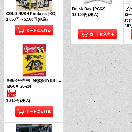
Brush Box
[
PG62
]
ビグ
GOLD RUSH Products
[
KG
]
12,100円
(税込)
ロー
1,650円
～
5,500円
(税込)
わ
107
最新号発売中!! MQQNEYES International Magazine No.28 2026
[
MGCAT26-28
]
1,210円
(税込)