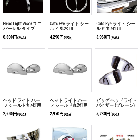
Head Light Visor ユニ
Cats Eye ライト シー
Cats Eye ライト シー
バーサル タイプ
ルド 丸2灯用
ルド 丸4灯用
8,800円
4,290円
3,960円
(税込)
(税込)
(税込)
ヘッド ライト ハー
ヘッド ライト ハー
ビッグ ヘッドライト
フ シールド丸4灯用
フ シールド丸2灯用
バイザー (プレーン)
2,640円
2,970円
5,280円
(税込)
(税込)
(税込)