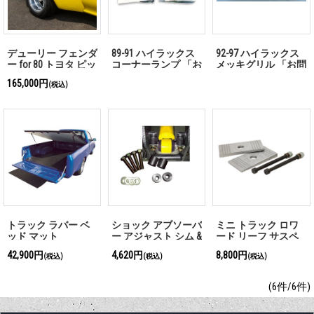
デューリー フェンダ
89-91 ハイラックス
92-97 ハイラックス
ー for 80 トヨタ ピッ
コーナーランプ 「お
メッキグリル 「お問
クアップ
問い合わせくださ
い合わせください」
165,000円
(税込)
い」
トラック ラバー ベ
ショック アブソーバ
ミニ トラック ロワ
ッド マット
ー アジャスト シム &
ード リーフ サスペ
ボルトセット
ンション シム 3.4イ
42,900円
4,620円
8,800円
(税込)
(税込)
(税込)
ンチ
(6件/6件)