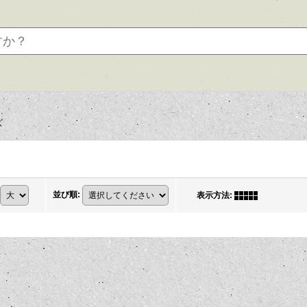
ズ
並び順
:
表示方法
: