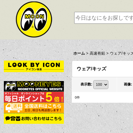
ホーム
>
高速有鉛
>
ウェア/キッ
ウェア/キッズ
表示数
:
画像
:
0
件