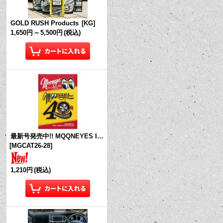
GOLD RUSH Products
[
KG
]
1,650円
～
5,500円
(税込)
最新号発売中!! MQQNEYES International Magazine No.28 2026
[
MGCAT26-28
]
1,210円
(税込)