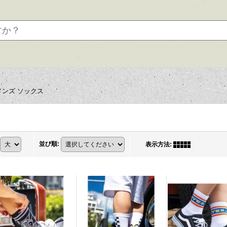
メンズ ソックス
並び順
:
表示方法
: