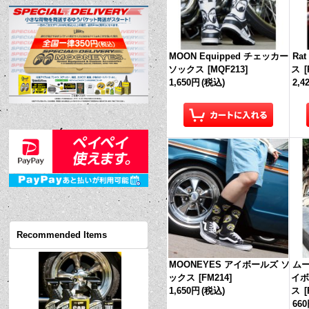
MOON Equipped チェッカー
Rat
ソックス
[
MQF213
]
ス
[
1,650円
(税込)
2,4
Recommended Items
MOONEYES アイボールズ ソ
ムー
ックス
[
FM214
]
イボ
1,650円
(税込)
ス
[
66