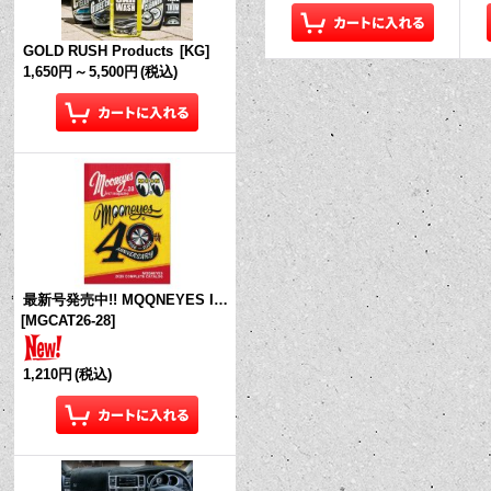
GOLD RUSH Products
[
KG
]
1,650円
～
5,500円
(税込)
最新号発売中!! MQQNEYES International Magazine No.28 2026
[
MGCAT26-28
]
1,210円
(税込)