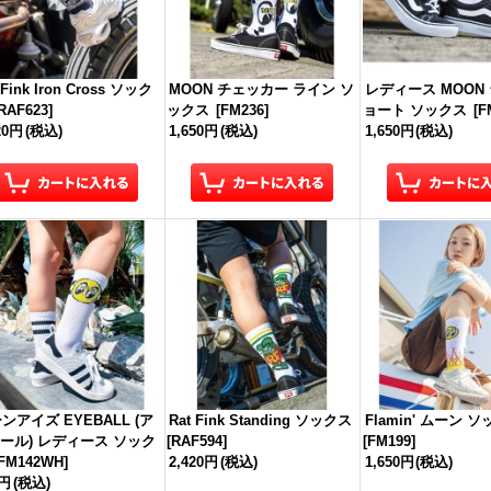
 Fink Iron Cross ソック
MOON チェッカー ライン ソ
レディース MOON
RAF623
]
ックス
[
FM236
]
ョート ソックス
[
F
20円
(税込)
1,650円
(税込)
1,650円
(税込)
ンアイズ EYEBALL (ア
Rat Fink Standing ソックス
Flamin' ムーン 
ール) レディース ソック
[
RAF594
]
[
FM199
]
FM142WH
]
2,420円
(税込)
1,650円
(税込)
0円
(税込)