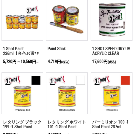
1 Shot Paint
Paint Stick
1 SHOT SPEED DRY UV
236ml【各色お選び
ACRYLIC CLEAR
頂けます】
5,720円～10,560円
4,719円
17,600円
(税込)
(税込)
(税込)
レタリング ブラック
レタリング ホワイト
バーミリオン 100 -1
199 -1 Shot Paint
101 -1 Shot Paint
Shot Paint 237ml
237ml
237ml