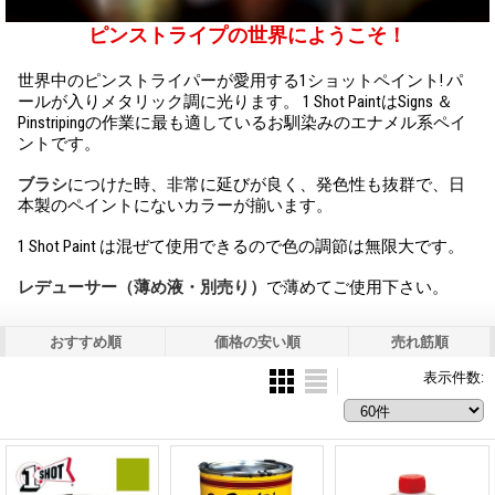
ピンストライプの世界にようこそ！
世界中のピンストライパーが愛用する1ショットペイント! パ
ールが入りメタリック調に光ります。 1 Shot PaintはSigns ＆
Pinstripingの作業に最も適しているお馴染みのエナメル系ペイ
ントです。
ブラシ
につけた時、非常に延びが良く、発色性も抜群で、日
本製のペイントにないカラーが揃います。
1 Shot Paint は混ぜて使用できるので色の調節は無限大です。
レデューサー（薄め液・別売り）
で薄めてご使用下さい。
おすすめ順
価格の安い順
売れ筋順
表示件数
: