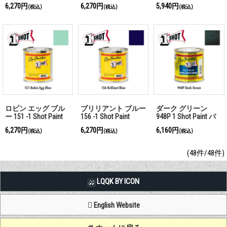
237ml
237ml
237ml
6,270円
6,270円
5,940円
(税込)
(税込)
(税込)
ロビン エッグ ブル
ブリリアント ブルー
ダーク グリーン
ー 151 -1 Shot Paint
156 -1 Shot Paint
948P 1 Shot Paint パ
237ml
237ml
ールカラー 237ml
6,270円
6,270円
6,160円
(税込)
(税込)
(税込)
(48件/48件)
LQQK BY ICON
English Website