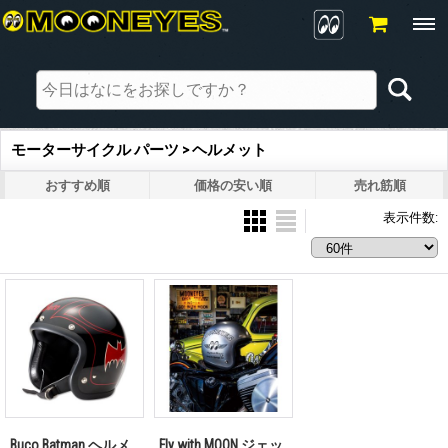
モーターサイクル パーツ > ヘルメット
おすすめ順
価格の安い順
売れ筋順
表示件数
:
Buco Batman ヘルメ
Fly with MOON ジェッ