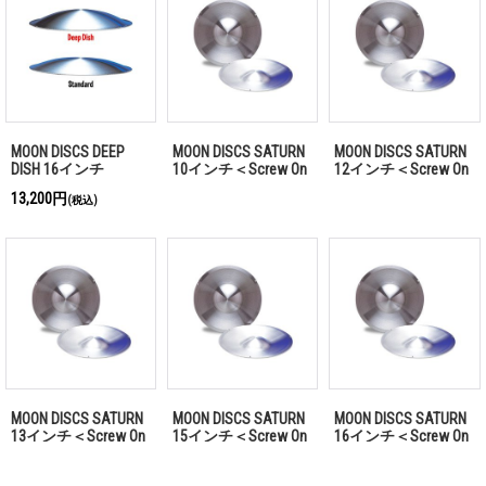
MOON DISCS DEEP
MOON DISCS SATURN
MOON DISCS SATURN
DISH 16インチ
10インチ＜Screw On
12インチ＜Screw On
Type＞
Type＞
13,200円
(税込)
MOON DISCS SATURN
MOON DISCS SATURN
MOON DISCS SATURN
13インチ＜Screw On
15インチ＜Screw On
16インチ＜Screw On
Type＞
Type＞
Type＞