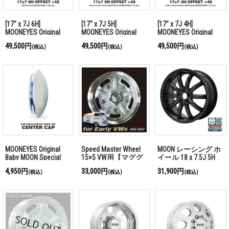
[17" x 7J 6H]
[17" x 7J 5H]
[17" x 7J 4H]
MOONEYES Original
MOONEYES Original
MOONEYES Original
Baby MOON Special
Baby MOON Special
Baby MOON Special
49,500円
49,500円
49,500円
(税込)
(税込)
(税込)
Wheel
Wheel
Wheel
MOONEYES Original
Speed Master Wheel
MOON レーシング ホ
Baby MOON Special
15×5 VW用【マググ
イール 18 x 7.5J 5H
Wheel Center Cap
レー】 (SMW155205-
4,950円
33,000円
31,900円
(税込)
(税込)
(税込)
G)