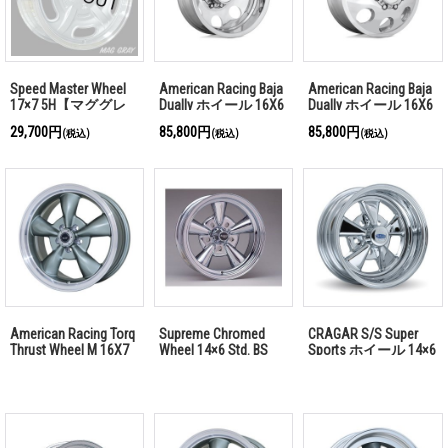
Speed Master Wheel
American Racing Baja
American Racing Baja
17×7 5H【マググレ
Dually ホイール 16X6
Dually ホイール 16X6
ー】
8X6.5 ポリッシュ
8X6.5 ポリッシュ
29,700円
85,800円
85,800円
(税込)
(税込)
(税込)
111mm (リア用)
111mm (フロント用)
American Racing Torq
Supreme Chromed
CRAGAR S/S Super
Thrust Wheel M 16X7
Wheel 14×6 Std. BS
Sports ホイール 14×6
5H114.3 +35mm 「お
「お問い合わせくだ
Rev. 「お問い合わせ
問い合わせくださ
さい」
ください」
い」