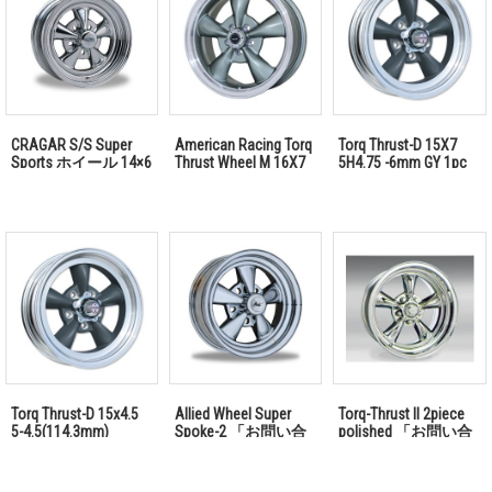
CRAGAR S/S Super
American Racing Torq
Torq Thrust-D 15X7
Sports ホイール 14×6
Thrust Wheel M 16X7
5H4.75 -6mm GY 1pc
Std. BS 「お問い合わ
5H100 +35mm 「お問
「お問い合わせくだ
せください」
い合わせください」
さい」
Torq Thrust-D 15x4.5
Allied Wheel Super
Torq-Thrust II 2piece
5-4.5(114.3mm)
Spoke-2 「お問い合
polished 「お問い合
-15mm GY 1pc 「お問
わせください」
わせください」
い合わせください」