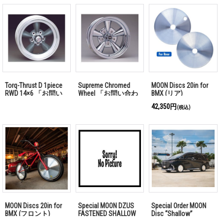
Torq-Thrust D 1piece
Supreme Chromed
MOON Discs 20in for
RWD 14×6 「お問い
Wheel 「お問い合わ
BMX (リア)
合わせください」
せ下さい」
42,350円
(税込)
MOON Discs 20in for
Special MOON DZUS
Special Order MOON
BMX (フロント)
FASTENED SHALLOW
Disc “Shallow”