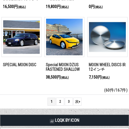
＜Screw On Type＞
16,500円
19,800円
0円
(税込)
(税込)
(税込)
SPECIAL MOON DISC
Special MOON DZUS
MOON WHEEL DISCS IR
FASTENED SHALLOW
12インチ
DISCS for TOYOTA
38,500円
7,150円
(税込)
(税込)
2023- 60型 プリウス
(60件/167件)
1
2
3
次
»
LQQK BY ICON