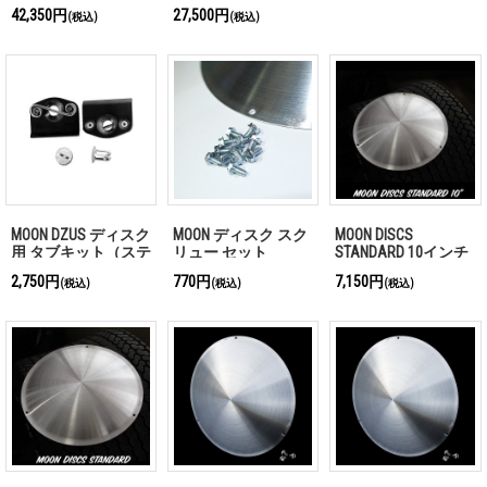
DISCS テンプレート
42,350円
27,500円
(税込)
(税込)
for TOYOTA 2023- 60
型 プリウス
MOON DZUS ディスク
MOON ディスク スク
MOON DISCS
用 タブキット（ステ
リュー セット
STANDARD 10インチ
ー&金具1枚分）
2,750円
770円
7,150円
(税込)
(税込)
(税込)