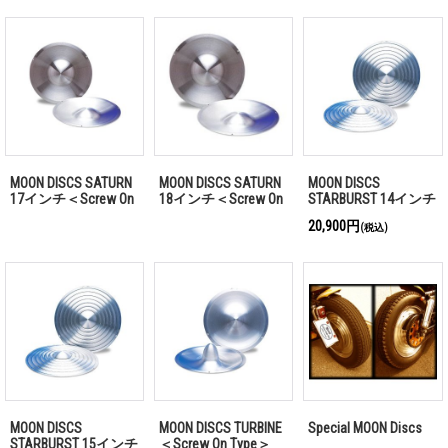
MOON DISCS SATURN
MOON DISCS SATURN
MOON DISCS
17インチ＜Screw On
18インチ＜Screw On
STARBURST 14インチ
Type＞
Type＞
＜Screw On Type＞
20,900円
(税込)
MOON DISCS
MOON DISCS TURBINE
Special MOON Discs
STARBURST 15インチ
＜Screw On Type＞