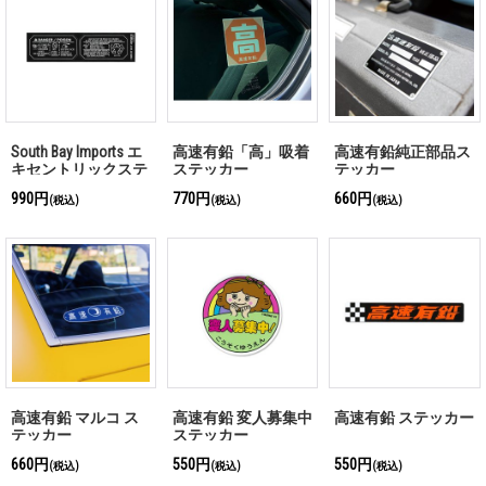
South Bay Imports エ
高速有鉛「高」吸着
高速有鉛純正部品ス
キセントリックステ
ステッカー
テッカー
ッカー for バッテリ
990円
770円
660円
(税込)
(税込)
(税込)
ー
高速有鉛 マルコ ス
高速有鉛 変人募集中
高速有鉛 ステッカー
テッカー
ステッカー
660円
550円
550円
(税込)
(税込)
(税込)