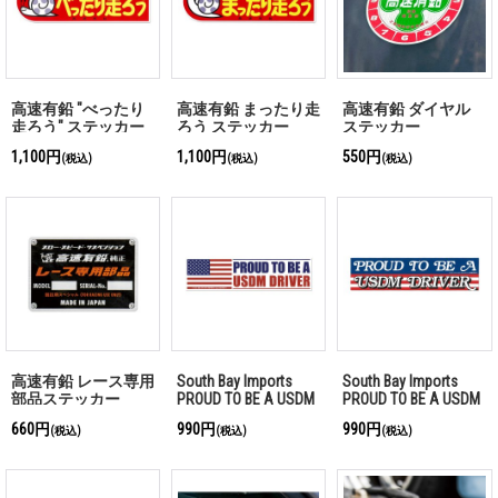
高速有鉛 "べったり
高速有鉛 まったり走
高速有鉛 ダイヤル
走ろう" ステッカー
ろう ステッカー
ステッカー
1,100円
1,100円
550円
(税込)
(税込)
(税込)
高速有鉛 レース専用
South Bay Imports
South Bay Imports
部品ステッカー
PROUD TO BE A USDM
PROUD TO BE A USDM
DRIVER 1990s バンパ
DRIVER 1970s バンパ
660円
990円
990円
(税込)
(税込)
(税込)
ー ステッカー
ー ステッカー