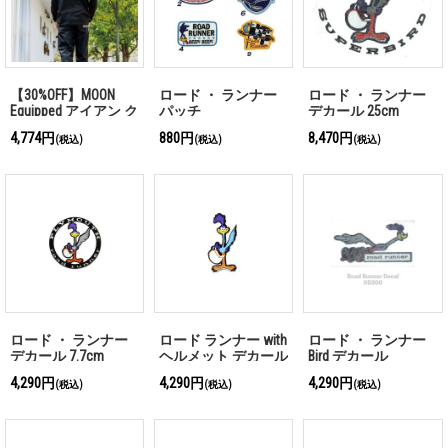
【30%OFF】MOON
ロード ・ ランナー
ロード ・ ランナー
Equipped アイアン ク
パッチ
デカール 25cm
ロス ライン ロング
4,774円
880円
8,470円
(税込)
(税込)
(税込)
スリーブ Tシャツ
ロード ・ ランナー
ロード ランナー with
ロード ・ ランナー
デカール 7.7cm
ヘルメット デカール
Bird デカール
4,290円
4,290円
4,290円
(税込)
(税込)
(税込)