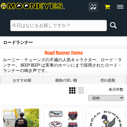
ロードランナー
Road Runner Items
ルーニー・テューンズの不滅の人気キャラクター、ロード・ラ
ンナー。 BEEP! BEEP! は実車のホーンにまで採用されたロード・
ランナーの鳴き声です。
おすすめ順
価格の安い順
売れ筋順
表示件数
: