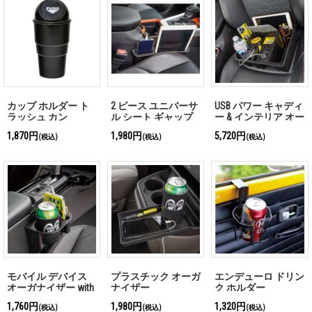
カップ ホルダー ト
2 ピース ユニバーサ
USB パワー キャディ
ラッシュ カン
ル シート ギャップ
ー & インテリア オー
オーガナイザー
ガナイザー
1,870円
1,980円
5,720円
(税込)
(税込)
(税込)
モバイル デバイス
プラスチック オーガ
エンデューロ ドリン
オーガナイザー with
ナイザー
ク ホルダー
カップ ホルダー
1,760円
1,980円
1,320円
(税込)
(税込)
(税込)