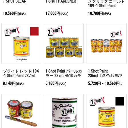
1 SHOT CLEAR
1 SHOT HARDENER
メタリック ゴールド
109 -1 Shot Paint
237ml
10,560円
17,600円
10,780円
(税込)
(税込)
(税込)
ブライト レッド 104
1 Shot Paint パールカ
1 Shot Paint
-1 Shot Paint 237ml
ラー 237ml 全10カラ
236ml【各色お選び
ー
頂けます】
8,140円
6,160円
5,720円～10,560円
(税込)
(税込)
(税込)