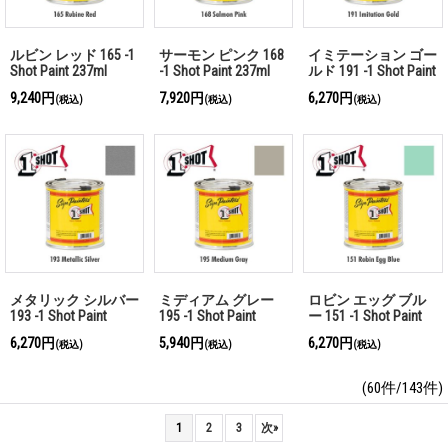
ルビン レッド 165 -1
サーモン ピンク 168
イミテーション ゴー
Shot Paint 237ml
-1 Shot Paint 237ml
ルド 191 -1 Shot Paint
237ml
9,240円
7,920円
6,270円
(税込)
(税込)
(税込)
メタリック シルバー
ミディアム グレー
ロビン エッグ ブル
193 -1 Shot Paint
195 -1 Shot Paint
ー 151 -1 Shot Paint
237ml
237ml
237ml
6,270円
5,940円
6,270円
(税込)
(税込)
(税込)
(60件/143件)
1
2
3
次
»