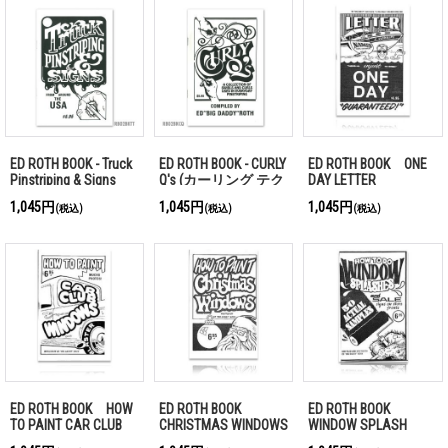
ED ROTH BOOK - Truck
ED ROTH BOOK - CURLY
ED ROTH BOOK ONE
Pinstriping & Signs
Q's (カーリング テク
DAY LETTER
ニック)
1,045円
1,045円
1,045円
(税込)
(税込)
(税込)
ED ROTH BOOK HOW
ED ROTH BOOK
ED ROTH BOOK
TO PAINT CAR CLUB
CHRISTMAS WINDOWS
WINDOW SPLASH
WINDOWS