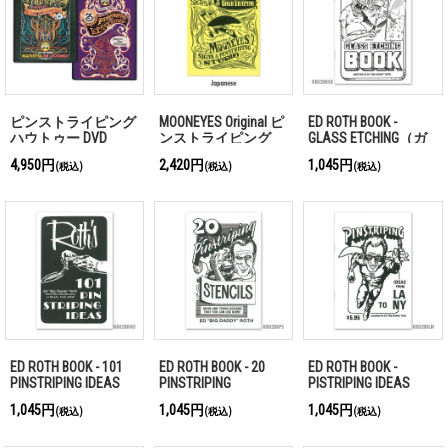
ピンストライピング
MOONEYES Original ピ
ED ROTH BOOK -
ハウトゥー DVD
ンストライピング
GLASS ETCHING（ガ
How To Book
ラス エッチング）
4,950円
2,420円
1,045円
(税込)
(税込)
(税込)
ED ROTH BOOK - 101
ED ROTH BOOK - 20
ED ROTH BOOK -
PINSTRIPING IDEAS
PINSTRIPING
PISTRIPING IDEAS
STENCILS
From LA to NY
1,045円
1,045円
1,045円
(税込)
(税込)
(税込)