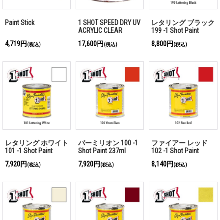
Paint Stick
1 SHOT SPEED DRY UV
レタリング ブラック
ACRYLIC CLEAR
199 -1 Shot Paint
237ml
4,719円
17,600円
8,800円
(税込)
(税込)
(税込)
レタリング ホワイト
バーミリオン 100 -1
ファイアー レッド
101 -1 Shot Paint
Shot Paint 237ml
102 -1 Shot Paint
237ml
237ml
7,920円
7,920円
8,140円
(税込)
(税込)
(税込)