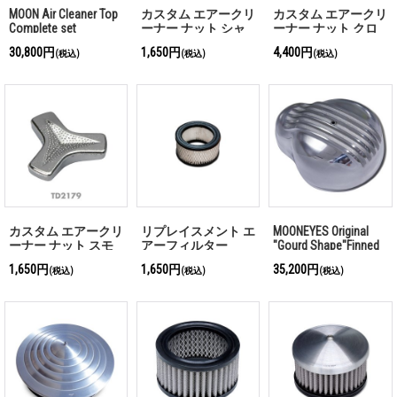
MOON Air Cleaner Top
カスタム エアークリ
カスタム エアークリ
Complete set
ーナー ナット シャ
ーナー ナット クロ
ーク フィン
ーム スカル
30,800円
1,650円
4,400円
(税込)
(税込)
(税込)
カスタム エアークリ
リプレイスメント エ
MOONEYES Original
ーナー ナット スモ
アーフィルター
"Gourd Shape"Finned
ール トライバー
Air Cleaner Cover
1,650円
1,650円
35,200円
(税込)
(税込)
(税込)