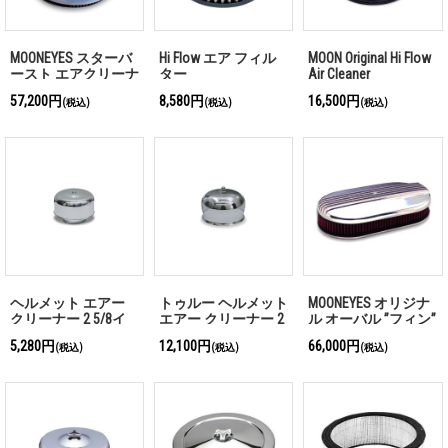
MOONEYES スターバ
Hi Flow エア フィル
MOON Original Hi Flow
ースト エアクリーナ
ター
Air Cleaner
ー
57,200円
8,580円
16,500円
(税込)
(税込)
(税込)
ヘルメット エアー
トゥルー ヘルメット
MOONEYES オリジナ
クリーナー 2 5/8イ
エアー クリーナー 2
ル オーバル ”フィン”
ンチ
5/8インチ
エアクリーナー
5,280円
12,100円
66,000円
(税込)
(税込)
(税込)