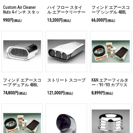
Custom Air Cleaner
ハイ フロー スタイ
フィンド エアースコ
Nuts 4インチ スタッ
ル エアークリーナー
ープ シングル 4BBL
ド & ナット
990円
13,200円
66,000円
(税込)
(税込)
(税込)
フィンド エアースコ
ストリート スコープ
K&N エアーフィルタ
ープ デュアル 4BBL
ー - '91-'93 カプリス
5.0L/5.7L
74,800円
121,000円
8,899円
(税込)
(税込)
(税込)