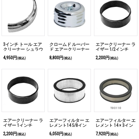
3インチ トール エア
クロームド ルーバー
エアークリーナー ラ
クリーナー シュラウ
ド エアークリーナー
イザー 1/2インチ
ド
4,950円
8,800円
2,200円
(税込)
(税込)
(税込)
エアークリーナー ラ
エアーフィルター エ
エアーフィルター エ
イザー 1インチ
レメント14 5/8イン
レメント 14 × 3イン
チ×7 7/8インチトラ
チ
2,200円
6,050円
7,920円
(税込)
(税込)
(税込)
イアングラー