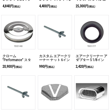
チ×2 1/2インチ
インチ
アクリーナー - ベー
4,840円
4,400円
25,300円
(税込)
(税込)
(税込)
ス：レセス
クローム
カスタム エアークリ
エアークリーナー ア
”Performance” スタ
ーナー ナット 6イン
ダプター 5 1/8イン
イル エアークリーナ
チ スタッド＆ナット
チネック→3 1/16イ
20,900円
990円
2,420円
(税込)
(税込)
(税込)
ー - ベース：フラッ
ンチネック
ト