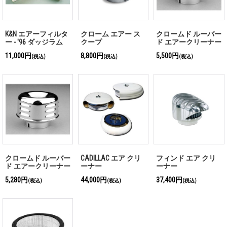
K&N エアーフィルタ
クローム エアー ス
クロームド ルーバー
ー - '96 ダッジラム
クープ
ド エアークリーナー
1500 ピックアップ
11,000円
8,800円
5,500円
(税込)
(税込)
(税込)
3.9L/5.2L/5.9L
クロームド ルーバー
CADILLAC エア クリ
フィンド エア クリ
ド エアークリーナー
ーナー
ーナー
5,280円
44,000円
37,400円
(税込)
(税込)
(税込)