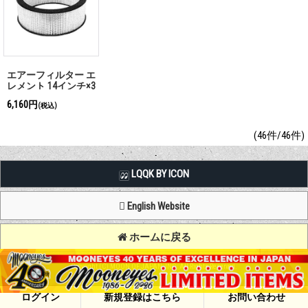
エアーフィルター エ
レメント 14インチ×3
インチ トライアング
6,160円
(税込)
ラー
(46件/46件)
LQQK BY ICON
English Website
ホームに戻る
Copyright (C) MOON OF JAPAN, INC. All Rights Reserved.
ログイン
新規登録はこちら
お問い合わせ