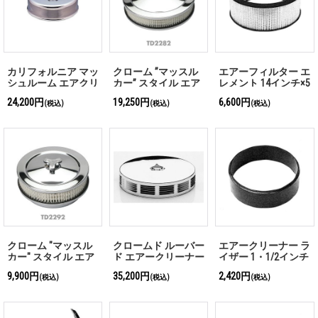
カリフォルニア マッ
クローム ”マッスル
エアーフィルター エ
シュルーム エアクリ
カー” スタイル エア
レメント 14インチ×5
ーナー
ークリーナー 2・1/8
インチ
24,200円
19,250円
6,600円
(税込)
(税込)
(税込)
インチ厚
クローム "マッスル
クロームド ルーバー
エアークリーナー ラ
カー" スタイル エア
ド エアークリーナー
イザー 1・1/2インチ
ークリーナー 2-1/2
9,900円
35,200円
2,420円
(税込)
(税込)
(税込)
インチ厚