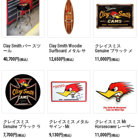
Clay Smith バー スツ
Clay Smith Woodie
クレイスミス
ール
Surfboard メタル サ
Genuine ブラック メ
イン
タル サイン
40,700円
12,650円
11,000円
(税込)
(税込)
(税込)
クレイスミス
クレイスミス メタル
クレイスミス Mr.
Genuine ブラック ラ
サイン - Mr.
Horsepower レーザー
ウンド メタル サイ
Horsepower
カット メタル サイ
7,700円
9,130円
11,000円
(税込)
(税込)
(税込)
ン
ン