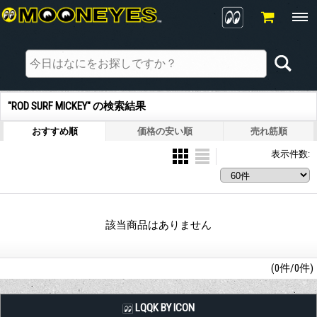
"ROD SURF MICKEY"
の
検索結果
おすすめ順
価格の安い順
売れ筋順
表示件数
:
該当商品はありません
(0件/0件)
LQQK BY ICON