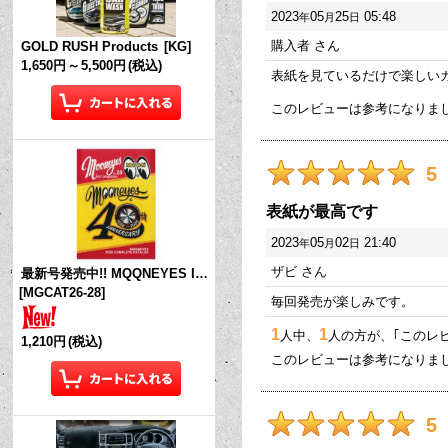
2023
05
25
05:48
年
月
日
購入者
さん
GOLD RUSH Products
[
KG
]
1,650円
～
5,500円
(税込)
表紙を見ているだけで楽しい
このレビューは参考になりま
5
表紙が最高です
2023
05
02
21:40
年
月
日
ザビ
さん
最新号発売中!! MQQNEYES International Magazine No.28 2026
[
MGCAT26-28
]
毎回発売が楽しみです。
1
1
人中、
人の方が、｢このレ
1,210円
(税込)
このレビューは参考になりま
5