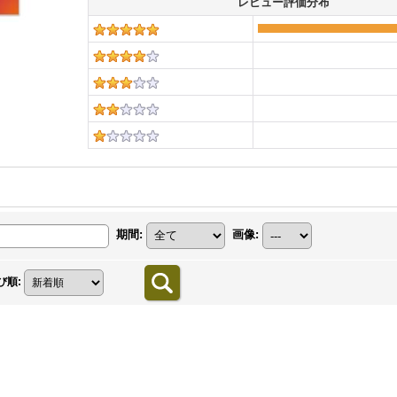
レビュー評価分布
期間
:
画像
:
び順
: