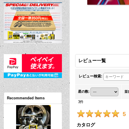
レビュー一覧
レビュー検索
:
星の数
:
並
Recommended Items
3
件
5
カタログ