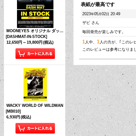
表紙が最高です
2023
05
02
20:49
年
月
日
ザビ
さん
MOONEYES オリジナル ダッシュマット (in Stock!)
毎回発売が楽しみです。
[
DASHMAT-IN-STOCK
]
1
1
人中、
人の方が、｢このレ
12,650円
～
19,800円
(税込)
このレビューは参考になりま
WACKY WORLD OF WILDMAN
[
MB010
]
6,930円
(税込)