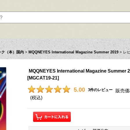
ック（本）国内
>
MQQNEYES International Magazine Summer 2019
>
レ
MQQNEYES International Magazine Summer 
[
MGCAT19-21
]
5.00
3
件のレビュー
販売価
(税込)