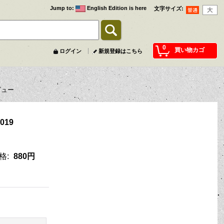
Jump to
:
English Edition is here
文字サイズ
:
0
買い物カゴ
ログイン
新規登録はこちら
ビュー
2019
格
:
880円