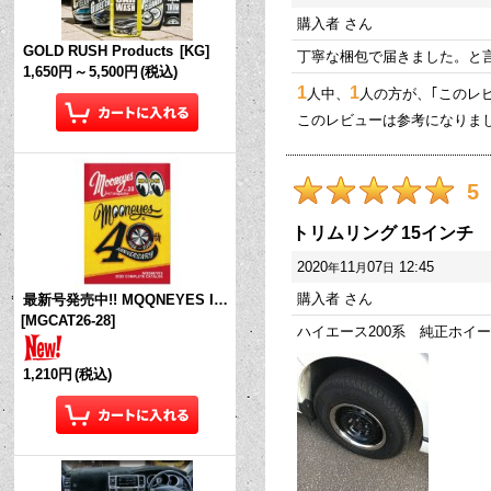
購入者
さん
GOLD RUSH Products
[
KG
]
丁寧な梱包で届きました。と
1,650円
～
5,500円
(税込)
1
1
人中、
人の方が、｢このレ
このレビューは参考になりま
5
トリムリング 15インチ
2020
11
07
12:45
年
月
日
購入者
さん
最新号発売中!! MQQNEYES International Magazine No.28 2026
[
MGCAT26-28
]
ハイエース200系 純正ホイ
1,210円
(税込)