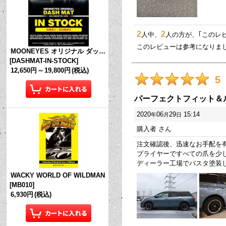
2
2
人中、
人の方が、｢このレ
このレビューは参考になりま
MOONEYES オリジナル ダッシュマット (in Stock!)
[
DASHMAT-IN-STOCK
]
12,650円
～
19,800円
(税込)
5
パーフェクトフィット＆
2020
06
29
15:14
年
月
日
購入者
さん
注文確認後、迅速なお手配を
プライヤーですべての爪を少
ディーラー工場でパスタ塗装
WACKY WORLD OF WILDMAN
[
MB010
]
6,930円
(税込)