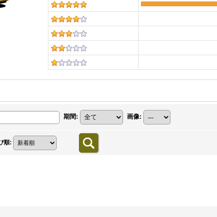
期間
:
画像
:
び順
:
。