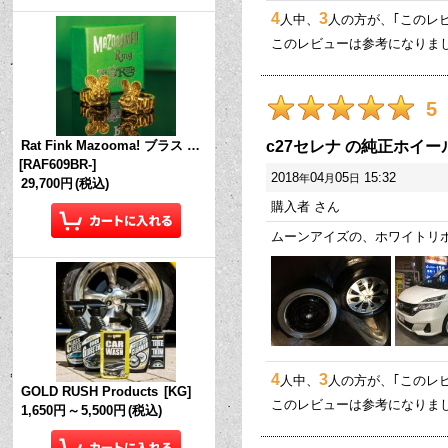
4
3
人中、
人の方が、｢このレ
このレビューは参考になりま
5
c27セレナ の純正ホイ
Rat Fink Mazooma! ブラス リング
[
RAF609BR-
]
2018
04
05
15:32
年
月
日
29,700円
(税込)
購入者
さん
ムーンアイズの、ホワイトリ
4
3
人中、
人の方が、｢このレ
GOLD RUSH Products
[
KG
]
このレビューは参考になりま
1,650円
～
5,500円
(税込)