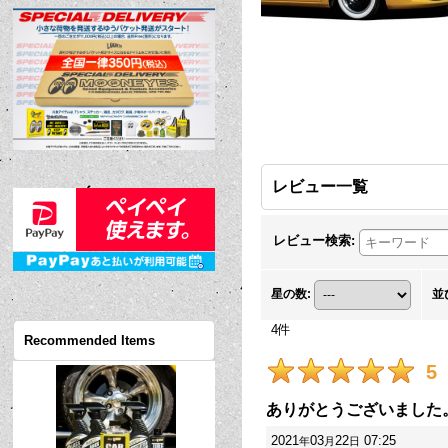
レビュー一覧
レビュー検索
:
星の数
:
並
4
件
Recommended Items
5
ありがとうございました
2021
03
22
07:25
年
月
日