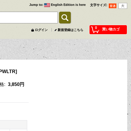
Jump to
:
English Edition is here
文字サイズ
:
0
買い物カゴ
ログイン
新規登録はこちら
PWLTR
]
格
:
3,850円