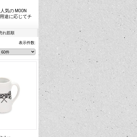
気の MOON
と用途に応じてチ
売れ筋順
表示件数
: