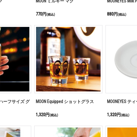
グ
MOON ミルキー マグ
MOONEYES Milk P
770円
880円
(税込)
(税込)
ール ハーフサイズ グ
MOON Equipped ショットグラス
MOONEYES 
1,320円
1,320円
(税込)
(税込)