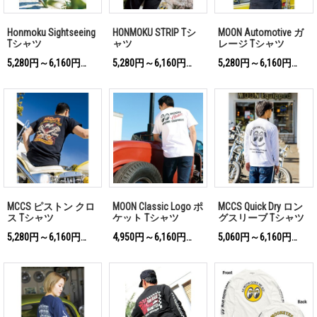
Honmoku Sightseeing
HONMOKU STRIP Tシ
MOON Automotive ガ
Tシャツ
ャツ
レージ Tシャツ
5,280円～6,160円
5,280円～6,160円
5,280円～6,160円
(税込)
(税込)
(税込)
MCCS ピストン クロ
MOON Classic Logo ポ
MCCS Quick Dry ロン
ス Tシャツ
ケット Tシャツ
グスリーブ Tシャツ
5,280円～6,160円
4,950円～6,160円
5,060円～6,160円
(税込)
(税込)
(税込)