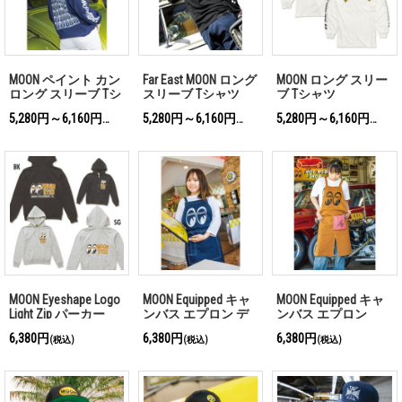
MOON ペイント カン
Far East MOON ロング
MOON ロング スリー
ロング スリーブ Tシ
スリーブ Tシャツ
ブ Tシャツ
ャツ
5,280円～6,160円
5,280円～6,160円
5,280円～6,160円
(税込)
(税込)
(税込)
MOON Eyeshape Logo
MOON Equipped キャ
MOON Equipped キャ
Light Zip パーカー
ンバス エプロン デ
ンバス エプロン
ニム
6,380円
6,380円
6,380円
(税込)
(税込)
(税込)