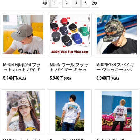
...
«
前
1
3
4
5
次
»
MOON Equipped フラ
MOON ウール フラッ
MOONEYES スパイキ
ット ハット バイザ
ト バイザー キャッ
ー ジョッキー ハッ
ー キャップ
プ
ト
5,940円
5,940円
5,940円
(税込)
(税込)
(税込)