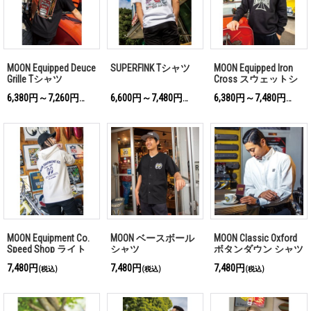
MOON Equipped Deuce
SUPERFINK Tシャツ
MOON Equipped Iron
Grille Tシャツ
Cross スウェットシ
ャツ ブラック
6,380円～7,260円
6,600円～7,480円
6,380円～7,480円
(税込)
(税込)
(税込)
MOON Equipment Co.
MOON ベースボール
MOON Classic Oxford
Speed Shop ライト
シャツ
ボタンダウン シャツ
ジップ フーディー
7,480円
7,480円
7,480円
(税込)
(税込)
(税込)