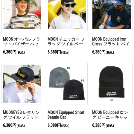
MOON オーバル フラ
MOON チェッカー フ
MOON Equipped Iron
ット バイザー ハッ
ラッグ ツイル ベー
Cross フラット バイ
ト
スボール ハット
ザー ハット
6,380円
6,380円
6,380円
(税込)
(税込)
(税込)
MOONEYES レタリン
MOON Equipped Short
MOON Equipped ロン
グ ツイル フラット
Beanie Cap
グ ビーニー キャッ
バイザー キャップ
プ
6,380円
6,380円
6,380円
(税込)
(税込)
(税込)