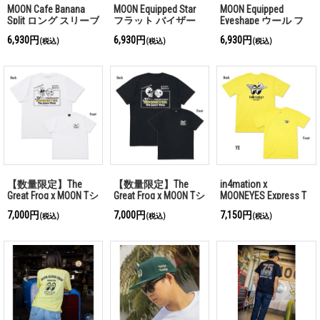
MOON Cafe Banana
MOON Equipped Star
MOON Equipped
Split ロング スリーブ
フラット バイザー
Eyeshape ウール フ
Tシャツ
ハット
ラット バイザー キ
6,930円
6,930円
6,930円
(税込)
(税込)
(税込)
ャップ
【数量限定】The
【数量限定】The
in4mation x
Great Frog x MOON Tシ
Great Frog x MOON Tシ
MOONEYES Express T
ャツ (ホワイト)
ャツ (ブラック)
シャツ
7,000円
7,000円
7,150円
(税込)
(税込)
(税込)