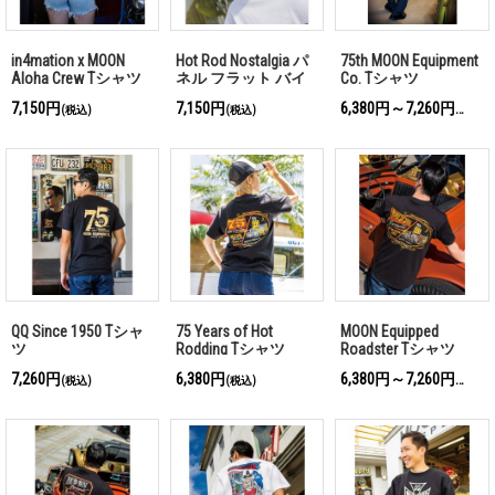
in4mation x MOON
Hot Rod Nostalgia パ
75th MOON Equipment
Aloha Crew Tシャツ
ネル フラット バイ
Co. Tシャツ
ザー キャップ
7,150円
7,150円
6,380円～7,260円
(税込)
(税込)
(税込)
QQ Since 1950 Tシャ
75 Years of Hot
MOON Equipped
ツ
Rodding Tシャツ
Roadster Tシャツ
7,260円
6,380円
6,380円～7,260円
(税込)
(税込)
(税込)