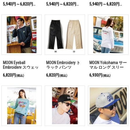
ャツ
5,940円～6,820円
5,940円～6,820円
5,940円～6,820円
(税込)
(税込)
(税込)
MOON Eyeball
MOON Embroidery ト
MOON Yokohama サー
Embroidery スウェッ
ラック パンツ
マル ロング スリー
トシャツ
ブ Tシャツ
6,820円
6,820円
6,930円
(税込)
(税込)
(税込)