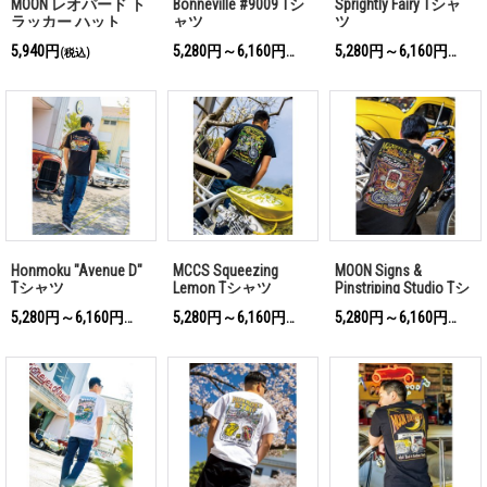
MOON レオパード ト
Bonneville #9009 Tシ
Sprightly Fairy Tシャ
ラッカー ハット
ャツ
ツ
5,940円
5,280円～6,160円
5,280円～6,160円
(税込)
(税込)
(税込)
Honmoku "Avenue D"
MCCS Squeezing
MOON Signs &
Tシャツ
Lemon Tシャツ
Pinstriping Studio Tシ
ャツ
5,280円～6,160円
5,280円～6,160円
5,280円～6,160円
(税込)
(税込)
(税込)