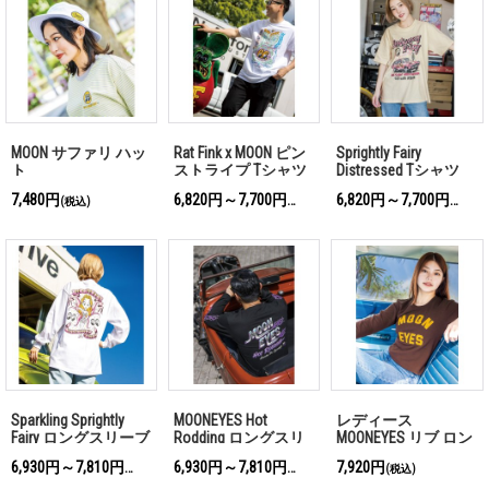
MOON サファリ ハッ
Rat Fink x MOON ピン
Sprightly Fairy
ト
ストライプ Tシャツ
Distressed Tシャツ
7,480円
6,820円～7,700円
6,820円～7,700円
(税込)
(税込)
(税込)
Sparkling Sprightly
MOONEYES Hot
レディース
Fairy ロングスリーブ
Rodding ロングスリ
MOONEYES リブ ロン
Tシャツ
ーブ Tシャツ
グ スリーブ Tシャツ
6,930円～7,810円
6,930円～7,810円
7,920円
(税込)
(税込)
(税込)