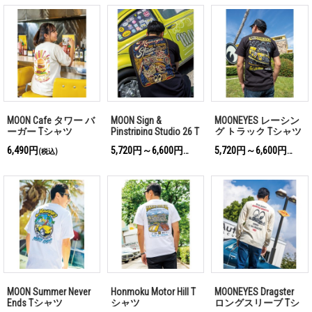
MOON Cafe タワー バ
MOON Sign &
MOONEYES レーシン
ーガー Tシャツ
Pinstriping Studio 26 T
グ トラック Tシャツ
シャツ
6,490円
5,720円～6,600円
5,720円～6,600円
(税込)
(税込)
(税込)
MOON Summer Never
Honmoku Motor Hill T
MOONEYES Dragster
Ends Tシャツ
シャツ
ロングスリーブ Tシ