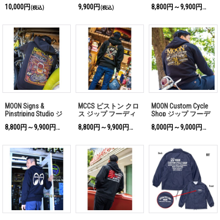
ルオーバー フーディ
シャツ
10,000円
9,900円
8,800円～9,900円
(税込)
(税込)
(税込)
ー
MOON Signs &
MCCS ピストン クロ
MOON Custom Cycle
Pinstriping Studio ジ
ス ジップ フーディ
Shop ジップ フーデ
ップ フーディー
ー
ィー
8,800円～9,900円
8,800円～9,900円
8,000円～9,000円
(税込)
(税込)
(税込)