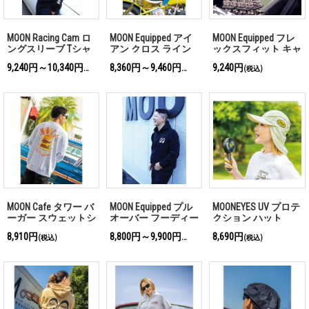
MOON Racing Cam ロ
MOON Equipped アイ
MOON Equipped フレ
ングスリーブ Tシャ
アン クロス ライン
ックスフィット キャ
ツ
プルオーバー フーデ
ップ
9,240円～10,340円
8,360円～9,460円
9,240円
(税込)
(税込)
(税込)
ィー
MOON Cafe タワー バ
MOON Equipped プル
MOONEYES UV プロテ
ーガー スウェットシ
オーバー フーディー
クション ハット
ャツ
8,910円
8,800円～9,900円
8,690円
(税込)
(税込)
(税込)