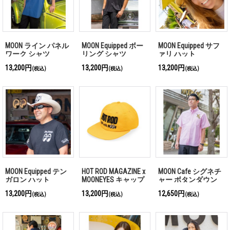
MOON ライン パネル
MOON Equipped ボー
MOON Equipped サフ
ワーク シャツ
リング シャツ
ァリ ハット
13,200円
13,200円
13,200円
(税込)
(税込)
(税込)
MOON Equipped テン
HOT ROD MAGAZINE x
MOON Cafe シグネチ
ガロン ハット
MOONEYES キャップ
ャー ボタンダウン
シャツ
13,200円
13,200円
12,650円
(税込)
(税込)
(税込)