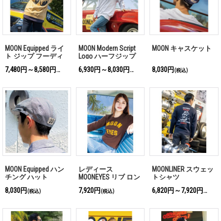
MOON Equipped ライ
MOON Modern Script
MOON キャスケット
ト ジップ フーディ
Logo ハーフジップ
ー
スウェットシャツ
7,480円～8,580円
6,930円～8,030円
8,030円
(税込)
(税込)
(税込)
MOON Equipped ハン
レディース
MOONLINER スウェッ
チング ハット
MOONEYES リブ ロン
トシャツ
グ スリーブ Tシャツ
8,030円
7,920円
6,820円～7,920円
(税込)
(税込)
(税込)