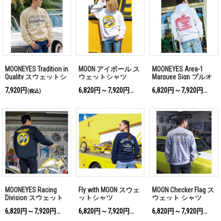
MOONEYES Tradition in
MOON アイボール ス
MOONEYES Area-1
Quality スウェットシ
ウェットシャツ
Marquee Sign プルオ
ャツ
ーバー フーディー
7,920円
6,820円～7,920円
6,820円～7,920円
(税込)
(税込)
(税込)
MOONEYES Racing
Fly with MOON スウェ
MOON Checker Flag ス
Division スウェット
ットシャツ
ウェット シャツ
シャツ
6,820円～7,920円
6,820円～7,920円
6,820円～7,920円
(税込)
(税込)
(税込)