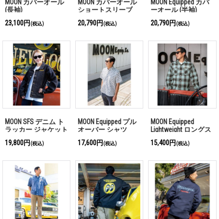
MOON カバーオール
MOON カバーオール
MOON Equipped カバ
(長袖)
ショートスリーブ
ーオール (半袖)
(半袖)
23,100円
20,790円
20,790円
(税込)
(税込)
(税込)
MOON SFS デニム ト
MOON Equipped プル
MOON Equipped
ラッカー ジャケット
オーバー シャツ
Lightweight ロングス
リーブ シャツ
19,800円
17,600円
15,400円
(税込)
(税込)
(税込)