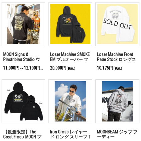
MOON Signs &
Loser Machine SMOKE
Loser Machine Front
Pinstriping Studio ウ
EM プルオーバー フ
Page Stock ロングス
インドブレーカー
ーディー
リーブ Tシャツ
11,000円～12,100円
20,900円
10,175円
(税込)
(税込)
(税込)
【数量限定】The
Iron Cross レイヤー
MOONBEAM ジップ フ
Great Frog x MOON プ
ド ロング スリーブ T
ーディー