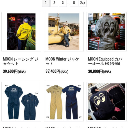
...
1
2
3
5
次
»
MOON レーシング ジ
MOON Winter ジャケ
MOON Equipped カバ
ャケット
ット
ーオール FS (長袖)
39,600円
37,400円
30,800円
(税込)
(税込)
(税込)