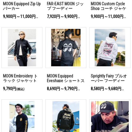
MOON Equipped Zip Up
FAR-EAST MOON ジッ
MOON Custom Cycle
パーカー
プ フーディー
Shop コーチ ジャケ
ット
9,900円～11,000円
7,920円～9,900円
9,900円～11,000円
(税込)
(税込)
(税込)
MOON Embroidery ト
MOON Equipped
Sprightly Fairy プルオ
ラック ジャケット
Eyeshape ショートス
ーバー フーディー
リーブ ワークシャツ
9,790円
8,690円～9,790円
8,580円～9,680円
(税込)
(税込)
(税込)