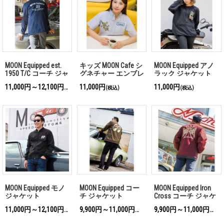
MOON Equipped est.
キッズ MOON Cafe シ
MOON Equipped アノ
1950 T/C コーチ ジャ
グネチャー エンブレ
ラック ジャケット
ケット
ム ボタンダウン シ
11,000円～12,100円
11,000円
11,000円
(税込)
(税込)
(税込)
ャツ
MOON Equipped モノ
MOON Equipped コー
MOON Equipped Iron
ジャケット
チ ジャケット
Cross コーチ ジャケ
ット
11,000円～12,100円
9,900円～11,000円
9,900円～11,000円
(税込)
(税込)
(税込)