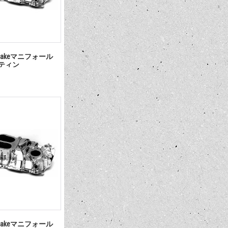
takeマニフォール
゜サティン
takeマニフォール