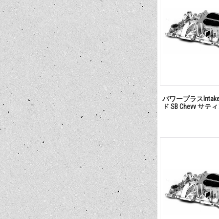
パワープラスInta
ド SB Chevy サテ