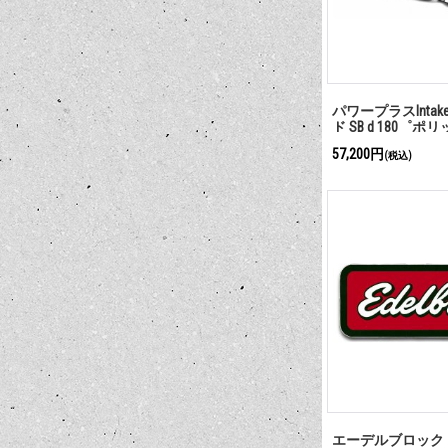
パワープラスInta
ド SB d 180゜ポ
57,200円
(税込)
エーデルブロック