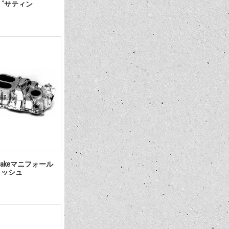
180゜サティン
takeマニフォール
ポリッシュ