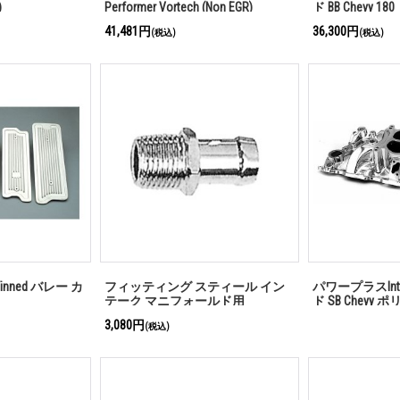
)
Performer Vortech (Non EGR)
ド BB Chevy 
41,481円
36,300円
(税込)
(税込)
inned バレー カ
フィッティング スティール イン
パワープラスIn
テーク マニフォールド用
ド SB Chevy 
3,080円
(税込)