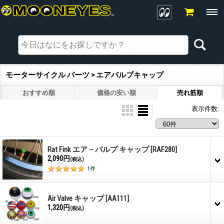
モーターサイクル パーツ > エアバルブキャップ
おすすめ順
価格の安い順
売れ筋順
表示件数
:
Rat Fink エア－バルブ キャップ
[RAF280]
2,090円
(税込)
1
件
Air Valve キャップ
[AA111]
1,320円
(税込)