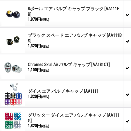
8ボール エア バルブ キャップ ブラック
[AA111E
B]
1,870円
(税込)
ブラック スペード エア バルブ キャップ
[AA111B
S]
1,320円
(税込)
Chromed Skull Air バルブ キャップ
[AA181CT]
1,100円
(税込)
ダイス エア バルブ キャップ
[AA111]
1,320円
(税込)
グリッター ダイス エア バルブ キャップ
[AA111
G]
1,320円
(税込)