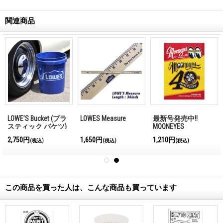
関連商品
LOWE’S Bucket (プラ
LOWES Measure
最新号発売中!!
スティック バケツ)
MQQNEYES
5ガロン
International
2,750円
1,650円
1,210円
(税込)
(税込)
(税込)
Magazine No.28 2026
この商品を買った人は、こんな商品も買っています