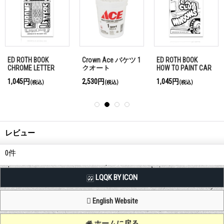
ED ROTH BOOK
Crown Ace バケツ 1
ED ROTH BOOK
CHROME LETTER
クオート
HOW TO PAINT CAR
CLUB WINDOWS
1,045円
2,530円
1,045円
(税込)
(税込)
(税込)
レビュー
0
件
LQQK BY ICON
English Website
ホームに戻る