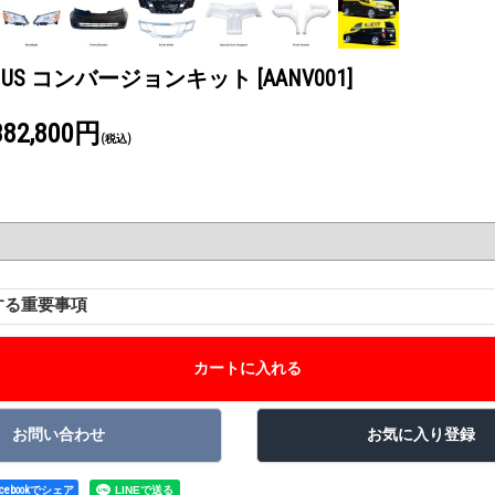
V200 US コンバージョンキット
[AANV001]
382,800円
(税込)
する重要事項
acebookでシェア