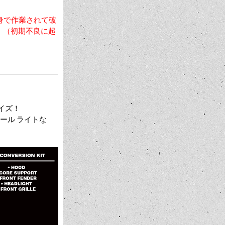
身で作業されて破
。（初期不良に起
マイズ！
 テール ライトな