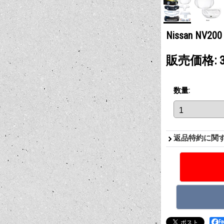
Nissan N
販売価格
:
数量
:
返品特約に関
F