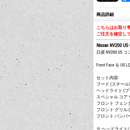
商品詳細
こちらはお取り
ご注文を確定し
Nissan NV200 US C
日産 NV200 U
Front Face
セット内容:
フード (スチール
ヘッドライト (
スペシャル コア サ
フロント フェンダ
フロント グリル 
フロント バンパー 
※ ヘッドライト