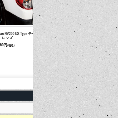
 US Type テール ラ
MOONEYES カスタム フィット フ
MOONEYE
ロアー マット NISSAN (日産)
ロアー マット 
NV350 キャラバン
NV200 バ
25,300円
22,000円
(税込)
(税込