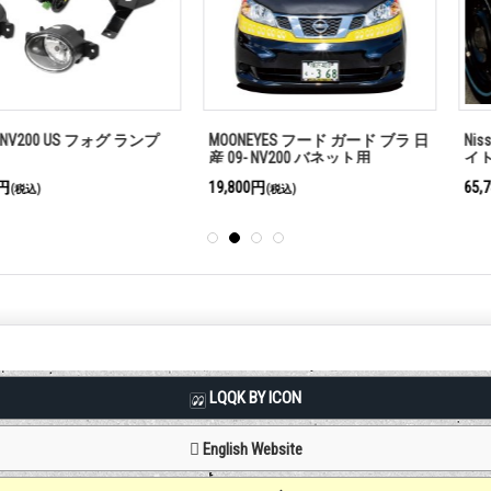
US フォグ ランプ
MOONEYES フード ガード ブラ 日
Nissan NV200
産 09- NV200 バネット用
イト レンズ
19,800円
65,780円
(税込)
(税込)
LQQK BY ICON
English Website