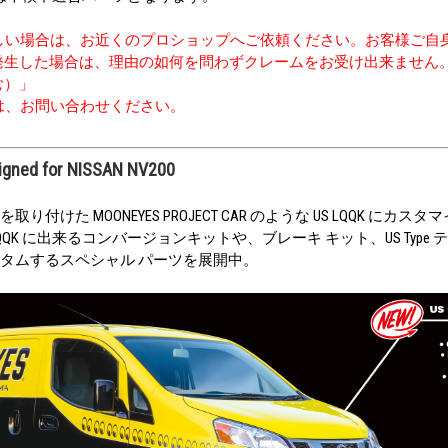
難しい場合は、お近くのプロショップへご依頼ください。お客様ご自
発生した場合は、理由の如何を問わずクレームをお受け出来ません
む）」
は、お問い合わせください。
signed for NISSAN NV200
を取り付けた MOONEYES PROJECT CAR のような US LQQK にカスタ
 を US LQQK に出来るコンバージョンキットや、ブレーキ キット、US Type
をカスタムするスペシャル パーツを展開中。