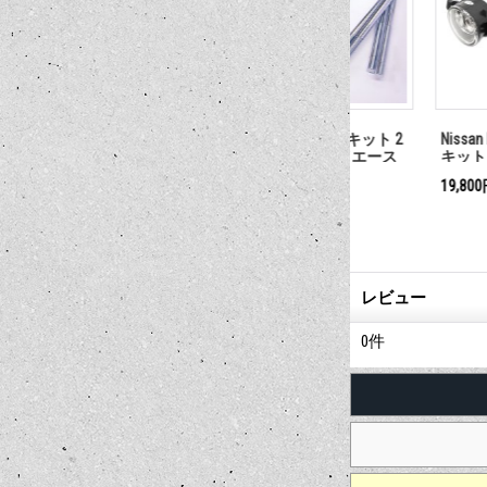
V 200 専用)
ロワーリング ブロック キット 2
Nissan NV200 
インチ(5cm) - 200系 ハイエース
キット
用
20,570円
19,800円
(税込)
(税込)
レビュー
0
件