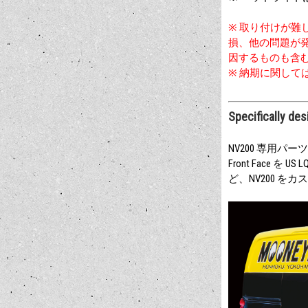
※ 取り付けが
損、他の問題が
因するものも含
※ 納期に関して
Specifically de
NV200 専用パーツ
Front Face
ど、NV200 