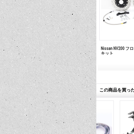
ム フィット フ
Nissan NV200 ルーフ キャリアー
Nissan NV200
 (日産) 09-
キット
ロント)
76,780円
(税込)
この商品を買っ