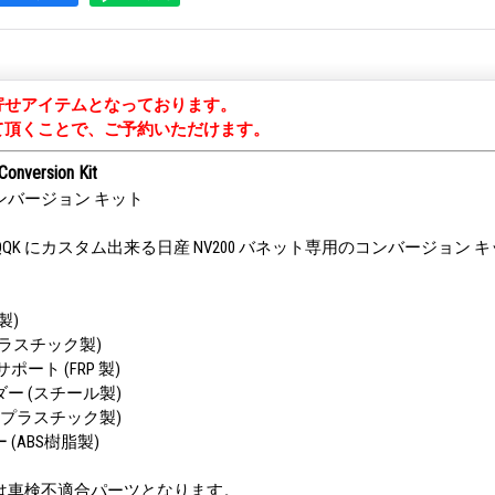
寄せアイテムとなっております。
て頂くことで、ご予約いただけます。
onversion Kit
S コンバージョン キット
 を US LQQK にカスタム出来る日産 NV200 バネット専用のコンバージョン
製)
プラスチック製)
ポート (FRP 製)
ー (スチール製)
(プラスチック製)
(ABS樹脂製)
は車検不適合パーツとなります。