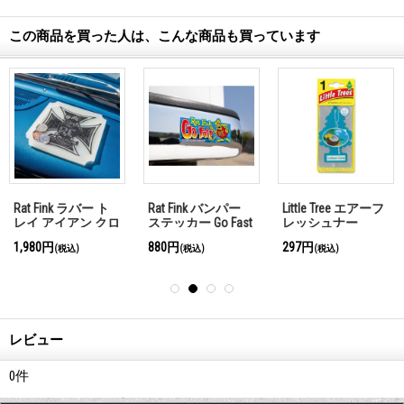
この商品を買った人は、こんな商品も買っています
Rat Fink ラバー ト
Rat Fink バンパー
Little Tree エアーフ
レイ アイアン クロ
ステッカー Go Fast
レッシュナー
ス
Caribbean Colada
1,980円
880円
297円
(税込)
(税込)
(税込)
レビュー
0
件