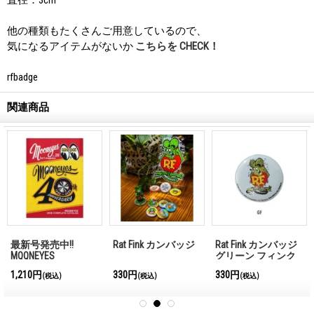
他の種類もたくさんご用意しているので、
気になるアイテムがないか
こちらを CHECK！
rfbadge
関連商品
最新号発売中!!
Rat Fink カンバッジ
Rat Fink カンバッジ
MQQNEYES
グリーン フィンク
International
1,210円
330円
330円
(税込)
(税込)
(税込)
Magazine No.28 2026