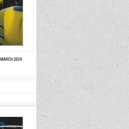
 MARCH 2024
duPontREGISTRY MAY 2024 No.468
duPontREGIST
No.473
1,650円
1,650円
(税込)
(税込)