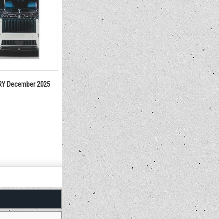
Y December 2025
duPont REGISTRY June 2025
duPont REGI
No.481
No.488
1,650円
1,650円
(税込)
(税込)