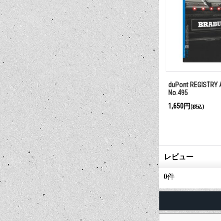
 2026 No.494
Truckin Vol.45, No. 3 March 2019
duPont REGISTRY A
No.495
990円
1,650円
(税込)
(税込)
レビュー
0
件