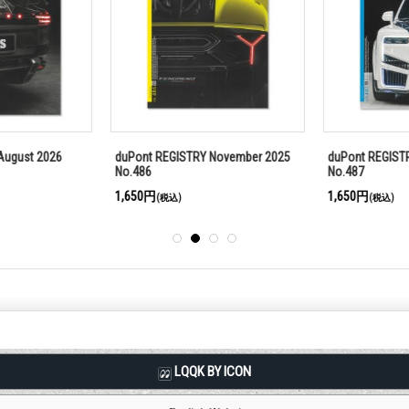
ugust 2026
duPont REGISTRY November 2025
duPont REGISTR
No.486
No.487
1,650円
1,650円
(税込)
(税込)
LQQK BY ICON