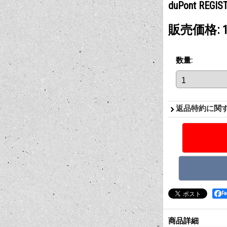
duPont REGIS
販売価格
:
数量
:
返品特約に関
F
商品詳細