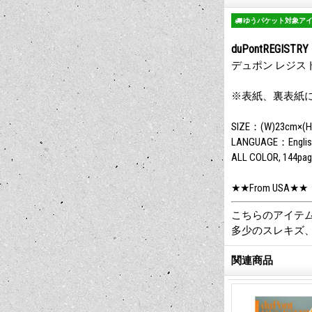
ゆうパケット対象ア
duPontREGISTRY 
デュポン レジストリ
※表紙、裏表紙
SIZE：(W)23cm×(H
LANGUAGE：Englis
ALL COLOR, 144pa
★★From USA★★
こちらのアイテ
多少のスレキズ
関連商品