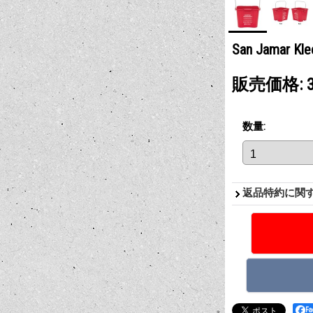
San Jamar K
販売価格
:
数量
:
返品特約に関
F