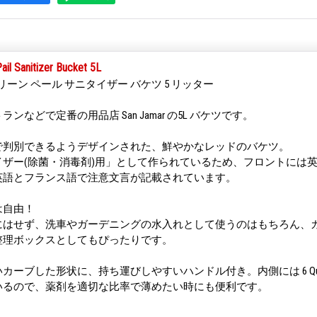
ail Sanitizer Bucket 5L
リーン ペール サニタイザー バケツ 5 リッター
ンなどで定番の用品店 San Jamar の5L バケツです。
で判別できるようデザインされた、鮮やかなレッドのバケツ。
イザー(除菌・消毒剤)用」として作られているため、フロントには
英語とフランス語で注意文言が記載されています。
は自由！
にはせず、洗車やガーデニングの水入れとして使うのはもちろん、
整理ボックスとしてもぴったりです。
ーブした形状に、持ち運びしやすいハンドル付き。内側には 6 Quarts
いるので、薬剤を適切な比率で薄めたい時にも便利です。