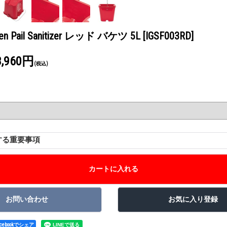
leen Pail Sanitizer レッド バケツ 5L
[IGSF003RD]
3,960円
(税込)
する重要事項
acebookでシェア