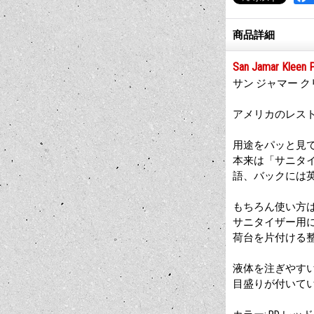
商品詳細
San Jamar Kleen P
サン ジャマー ク
アメリカのレストラ
用途をパッと見
本来は「サニタ
語、バックには
もちろん使い方
サニタイザー用
荷台を片付ける
液体を注ぎやすいカ
目盛りが付いて