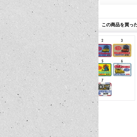
この商品を買っ
Detergent グ
CORVETTE 327 Fuel Injection デカ
US Patches
ール (水貼り)
880円
1,100円
(税込)
(税込)