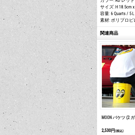
カラー: RD レッド
サイズ: H 18.5cm x 
容量: 6 Quarts / 5 L
素材: ポリプロピ
関連商品
2ガロン(7.57L)
HOME DEPOT バケツ
MOON バケツ (2
2,640円
2,530円
(税込)
(税込)