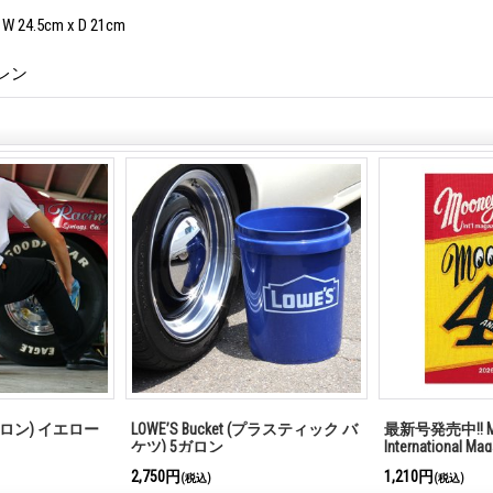
W 24.5cm x D 21cm
レン
 ガロン) イエロー
LOWE’S Bucket (プラスティック バ
最新号発売中!! M
ケツ) 5ガロン
International Ma
2,750円
1,210円
(税込)
(税込)