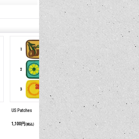
EPOT" 10パック ペン
Crown Ace バケツ 1クオート
US Patches
オリジナル シャープナ
2,530円
1,100円
(税込)
(税込)