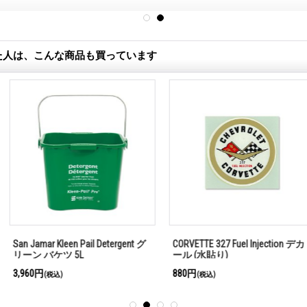
た人は、こんな商品も買っています
MOON Equipped SANTA FE
"THE HOME D
SPRINGS, CA メタル ライセンス
シル with 
フレーム for モーターサイクル
ー
4,400円
3,080円
(税込)
(税込)