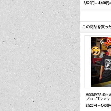
3,960円～4,840円
3,520円～4,400円
(税込)
(
この商品を買っ
 Square Logo
MOON Discs ブック.
MOONEYES 40th 
プ ロゴ Tシャツ
1,980円
3,520円～4,400円
)
(税込)
(