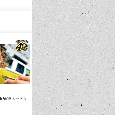
3,520円
3,520円～4,4
(税込)
h Anniv. カード ケ
MOONEYES 40th Anniv Disc クッシ
MOONEYES 40
ョン カバー
バンダナ
3,850円
1,980円
(税込)
(税込)