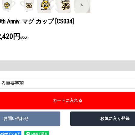
0th Anniv. マグ カップ
[CS034]
2,420円
(税込)
する重要事項
acebookでシェア