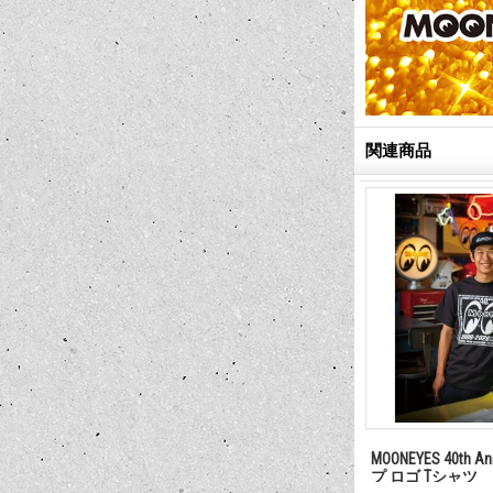
関連商品
nniv. チョップス
MOONEYES 40th Anniv. Square Logo
MOONEYES 40th 
置き)
Tシャツ
プ ロゴ Tシャツ