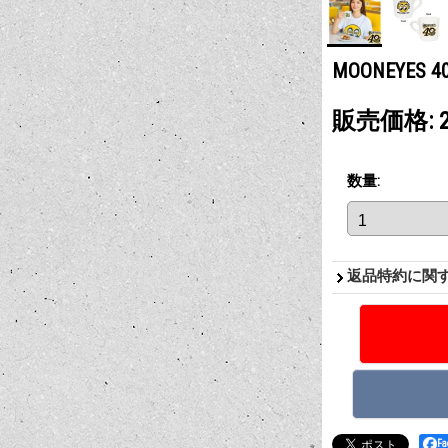
MOONEYES 4
販売価格
:
数量
:
返品特約に関
F