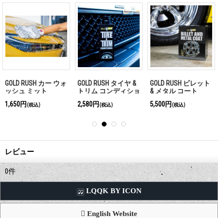
GOLD RUSH カー ウォ
GOLD RUSH タイヤ &
GOLD RUSH ビレット
ッシュ ミット
トリム コンディショ
& メタル コート
ナー
1,650円
2,580円
5,500円
(税込)
(税込)
(税込)
レビュー
0
件
LQQK BY ICON
English Website