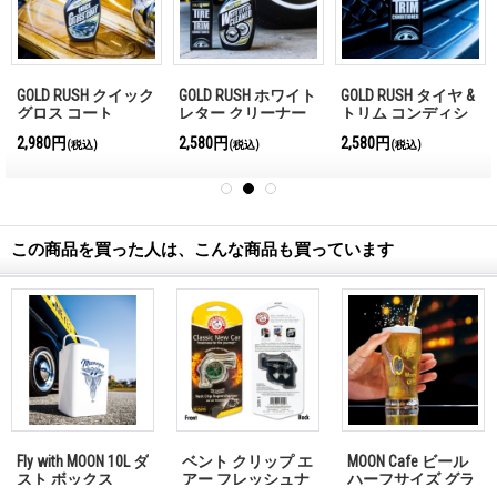
GOLD RUSH クイック
GOLD RUSH ホワイト
GOLD RUSH タイヤ &
グロス コート
レター クリーナー
トリム コンディシ
ョナー
2,980円
2,580円
2,580円
(税込)
(税込)
(税込)
この商品を買った人は、こんな商品も買っています
Fly with MOON 10L ダ
ベント クリップ エ
MOON Cafe ビール
スト ボックス
アー フレッシュナ
ハーフサイズ グラ
ー Turbo
ス