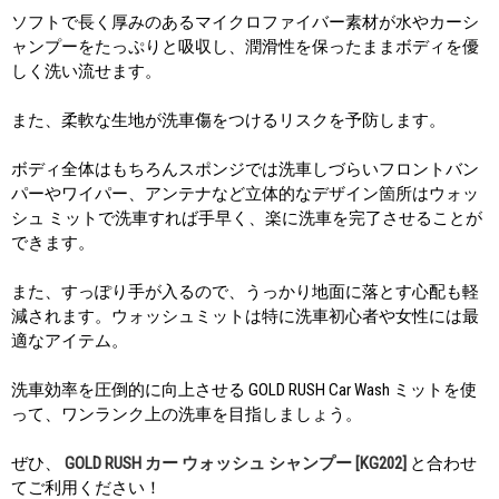
ソフトで長く厚みのあるマイクロファイバー素材が水やカーシ
ャンプーをたっぷりと吸収し、潤滑性を保ったままボディを優
しく洗い流せます。
また、柔軟な生地が洗車傷をつけるリスクを予防します。
ボディ全体はもちろんスポンジでは洗車しづらいフロントバン
パーやワイパー、アンテナなど立体的なデザイン箇所はウォッ
シュ ミットで洗車すれば手早く、楽に洗車を完了させることが
できます。
また、すっぽり手が入るので、うっかり地面に落とす心配も軽
減されます。ウォッシュミットは特に洗車初心者や女性には最
適なアイテム。
洗車効率を圧倒的に向上させる GOLD RUSH Car Wash ミットを使
って、ワンランク上の洗車を目指しましょう。
ぜひ、
GOLD RUSH カー ウォッシュ シャンプー [KG202]
と合わせ
てご利用ください！