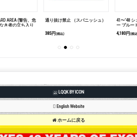
D AREA (警告、危
通り抜け禁止 （スパニッシュ）
41〜'48 シ
き者の立ち入り
ー ブルードッ
385円
4,180円
(税込)
(税込)
LQQK BY ICON
English Website
ホームに戻る
Copyright (C) MOON OF JAPAN, INC. All Rights Reserved.