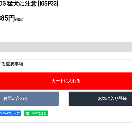
F DOG 猛犬に注意
[IGSP33]
385円
(税込)
する重要事項
acebookでシェア