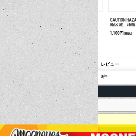
PARKING
立入禁止
CAUTION HAZAR
険区域。権限な
禁止)
385円
1,100円
(税込)
(税込)
レビュー
0
件