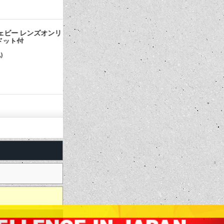
ェビー レンズオンリ
DANGER FLAMMABLE MATERIAL (危
DOG ON DU
ト付
険、可燃性物質)
1,100円
550円
(税込)
(税込)