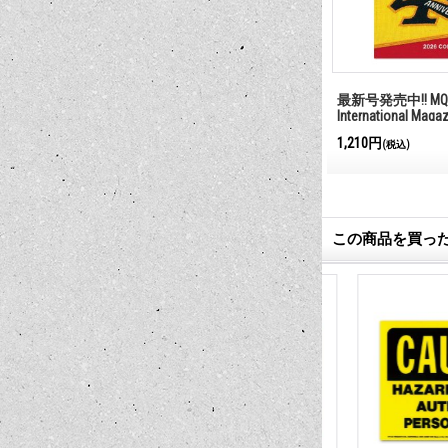
ジ ボード
番犬勤務中
最新号発売中!! MQQ
International Maga
385円
1,210円
(税込)
(税込)
この商品を買っ