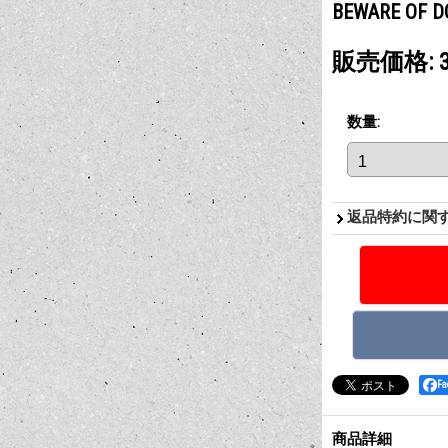
BEWARE O
販売価格
:
数量
:
返品特約に関
F
商品詳細